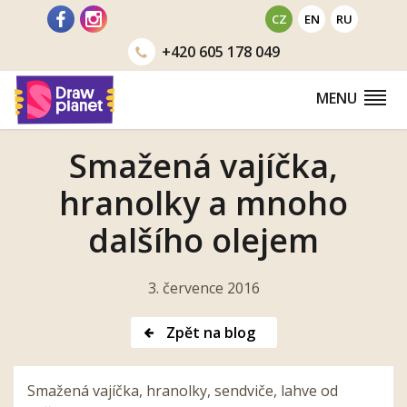
Přejít
CZ
EN
RU
na
+420
605 178 049
obsah
MENU
Smažená vajíčka,
hranolky a mnoho
dalšího olejem
3. července 2016
Zpět na blog
Smažená vajíčka, hranolky, sendviče, lahve od