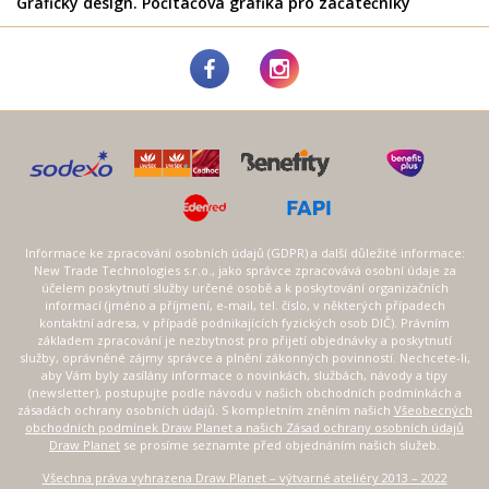
Grafický design. Počítačová grafika pro začátečníky
Informace ke zpracování osobních údajů (GDPR) a další důležité informace:
New Trade Technologies s.r.o., jako správce zpracovává osobní údaje za
účelem poskytnutí služby určené osobě a k poskytování organizačních
informací (jméno a příjmení, e-mail, tel. číslo, v některých případech
kontaktní adresa, v případě podnikajících fyzických osob DIČ). Právním
základem zpracování je nezbytnost pro přijetí objednávky a poskytnutí
služby, oprávněné zájmy správce a plnění zákonných povinností. Nechcete-li,
aby Vám byly zasílány informace o novinkách, službách, návody a tipy
(newsletter), postupujte podle návodu v našich obchodních podmínkách a
zásadách ochrany osobních údajů. S kompletním zněním našich
Všeobecných
obchodních podmínek Draw Planet a našich Zásad ochrany osobních údajů
Draw Planet
se prosíme seznamte před objednáním našich služeb.
Všechna práva vyhrazena Draw Planet – výtvarné ateliéry 2013 – 2022