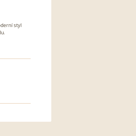
derní styl
lu.