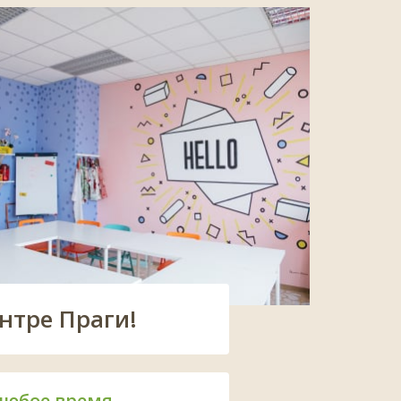
нтре Праги!
любое время