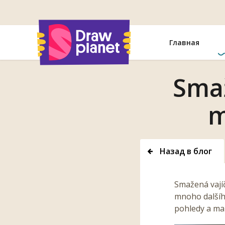
Перейти
Главная
Smaž
m
Назад в блог
Smažená vajíč
mnoho dalšího
pohledy a mal