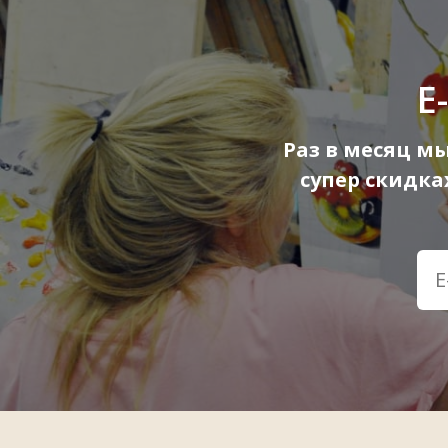
E
Раз в месяц м
супер скидк