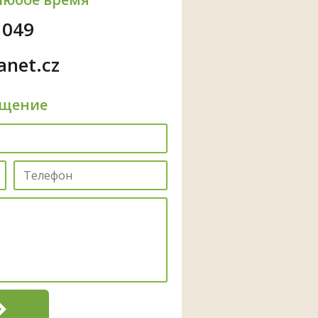
 049
anet.cz
бщение