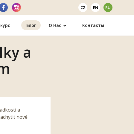
CZ
EN
RU
курс
Блог
О Нас
Контакты
lky a
em
adkosti a
zachytit nové