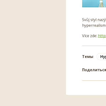
Svůj styl naz
hyperrealismu
Více zde:
http
Темы
Hy
Поделитьс