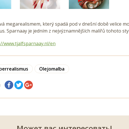
ývá megarealismem, který spadá pod v dnešní době velice mo
s. Sparnaay je jedním z nejvýznamnějších malířů tohoto sty
://www.tjalfsparnaay.nl/en
perrealismus
Olejomalba
я
Может вас интересовать!