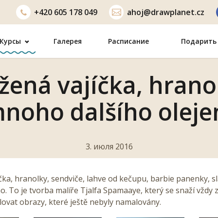
+420
605 178 049
ahoj@drawplanet.cz
Курсы
Галерея
Расписание
Подарить 
ená vajíčka, hrano
noho dalšího olej
3. июля 2016
ka, hranolky, sendviče, lahve od kečupu, barbie panenky, sl
. To je tvorba malíře Tjalfa Spamaaye, který se snaží vždy 
ovat obrazy, které ještě nebyly namalovány.