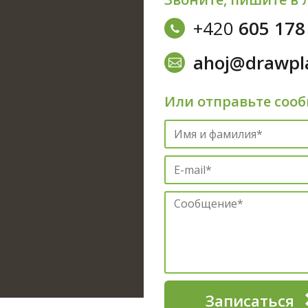
+420
605 178
ahoj@drawpl
Или отправьте соо
Записаться