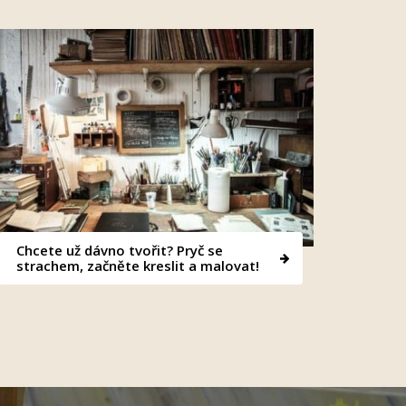
Chcete už dávno tvořit? Pryč se
strachem, začněte kreslit a malovat!