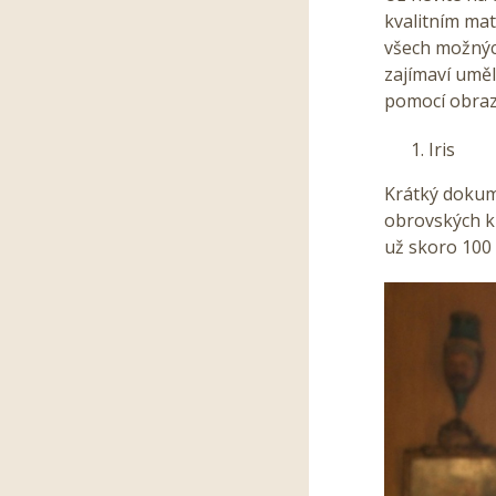
kvalitním mat
všech možných
zajímaví uměl
pomocí obra
Iris
Krátký dokume
obrovských kul
už skoro 100 l