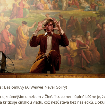
i: Bez omluvy (Ai Weiwei: Never Sorry)
 nejznámějším umelcem v Číně. To, co není úplně běžné je, ž
a kritizuje čínskou vládu, což nezůstává bez následků. Dok