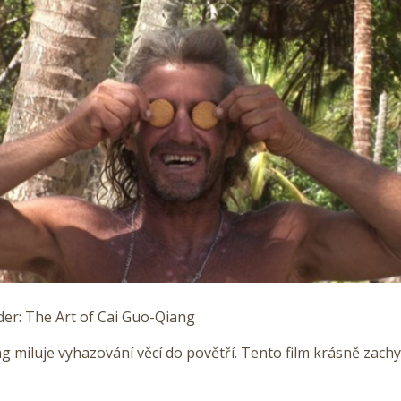
der: The Art of Cai Guo-Qiang
g miluje vyhazování věcí do povětří. Tento film krásně zachy