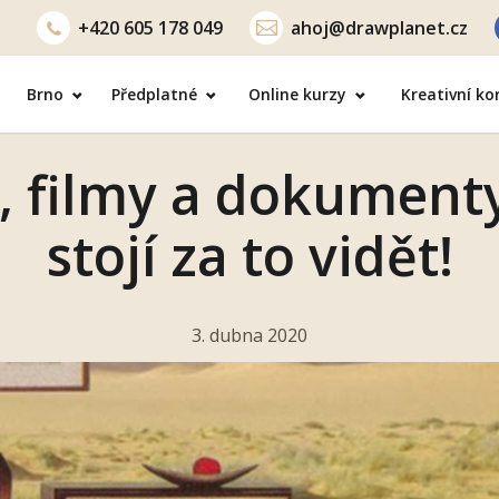
+420
605 178 049
ahoj@drawplanet.cz
Brno
Předplatné
Online kurzy
Kreativní k
y, filmy a dokumenty
stojí za to vidět!
3. dubna 2020