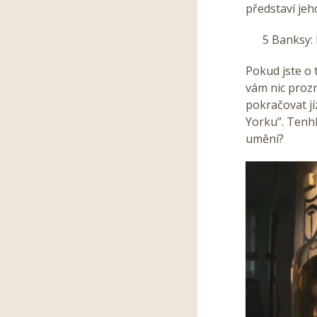
představí jeho 
5 Banksy: Ex
Pokud jste o
vám nic prozr
pokračovat j
Yorku”. Tenhl
umění?