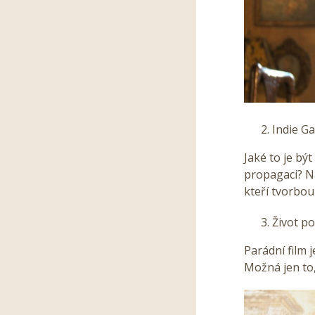
Indie G
Jaké to je bý
propagaci? Na
kteří tvorbou
Život po
Parádní film 
Možná jen to,