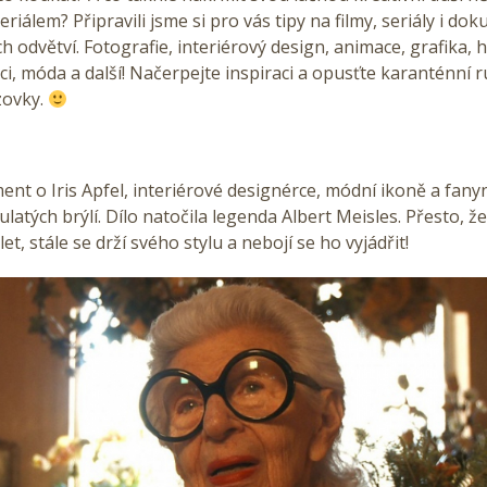
eriálem? Připravili jsme si pro vás tipy na filmy, seriály i do
 odvětví. Fotografie, interiérový design, animace, grafika, 
ci, móda a další! Načerpejte inspiraci a opusťte karanténní 
zovky.
nt o Iris Apfel, interiérové designérce, módní ikoně a fany
atých brýlí. Dílo natočila legenda Albert Meisles. Přesto, že 
et, stále se drží svého stylu a nebojí se ho vyjádřit!