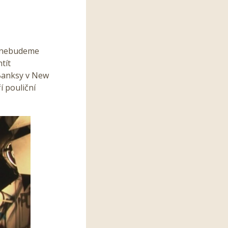
, nebudeme
tít
“Banksy v New
í pouliční