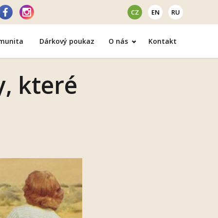
CZ
EN
RU
omunita
Dárkový poukaz
O nás
Kontakt
, které