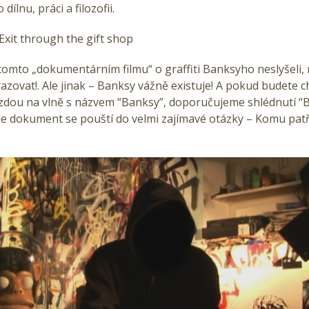
dílnu, práci a filozofii.
it through the gift shop
 tomto „dokumentárním filmu“ o graffiti Banksyho neslyšeli
azovat!. Ale jinak – Banksy vážně existuje! A pokud budete ch
ízdou na vlně s názvem “Banksy”, doporučujeme shlédnutí 
e dokument se pouští do velmi zajímavé otázky – Komu patř