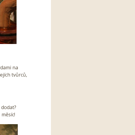
ardami na
jích tvůrců,
u dodat?
 měsíc!