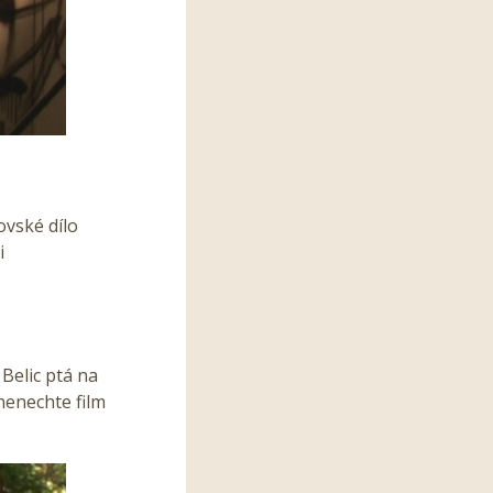
rovské dílo
i
 Belic ptá na
 nenechte film