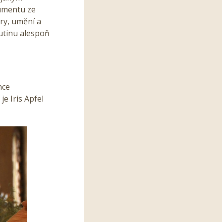
kumentu ze
hry, umění a
rutinu alespoň
nce
je Iris Apfel