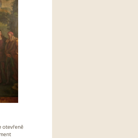
e otevřeně
ument