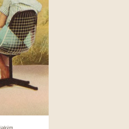
ějakým