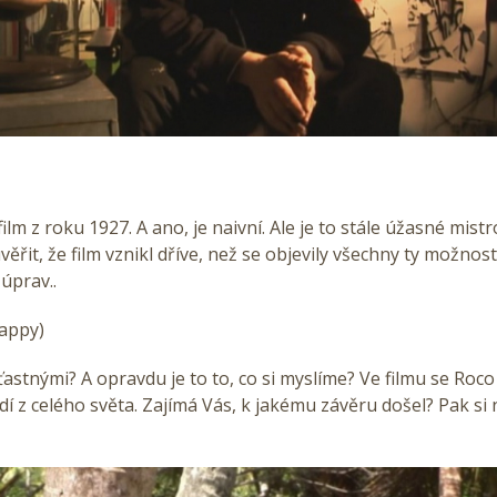
film z roku 1927. A ano, je naivní. Ale je to stále úžasné mist
věřit, že film vznikl dříve, než se objevily všechny ty možnost
úprav..
Happy)
ťastnými? A opravdu je to to, co si myslíme? Ve filmu se Roco
idí z celého světa. Zajímá Vás, k jakému závěru došel? Pak si