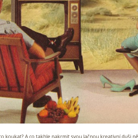
co koukat? A co takhle nakrmit svou lačnou kreativní duši n