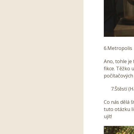
6.Metropolis
Ano, tohle je 
fikce. Těžko u
počítačových 
7.
Štěstí (
Co nás dělá š
tuto otázku l
ujít!