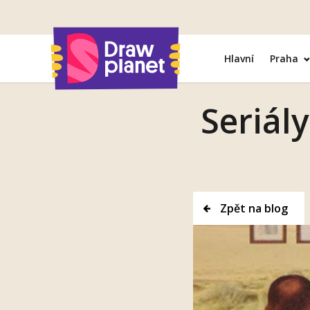
Přejít
na
obsah
Hlavní
Praha
Seriál
Zpět na blog