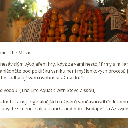
ame: The Movie
t nezávislým vývojářem hry, když za vámi nestojí firmy s mili
hlédněte pod pokličku vzniku her i myšlenkových procesů je
 her odhalují svou osobnost až na dřeň.
d vodou (The Life Aquatic with Steve Zissou)
jednoho z nejoriginálnějších režisérů současnosti! Co k tom
 abyste si nenechali ujít ani Grand hotel Budapešť a Až vyjde