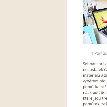
4. Pomůc
Sehnat správn
nedostatek č
materiálů a 
výběrem rádi
pomůckami či
nás obdržíte 
které jsou tř
pomůcek, zaš