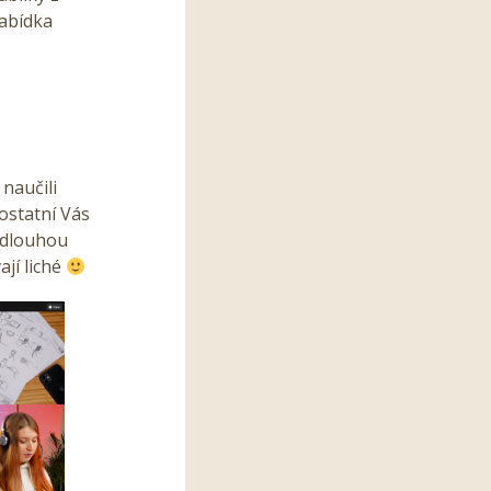
nabídka
naučili
 ostatní Vás
k dlouhou
jí liché