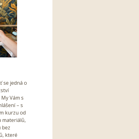
ť se jedná o
ství
. My Vám s
lášení – s
em kurzu od
 materiálů,
u bez
, které