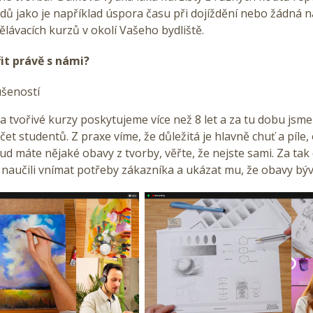
ů jako je například úspora času při dojíždění nebo žádná 
dělávacích kurzů v okolí Vašeho bydliště.
řit právě s námi?
ušeností
vořivé kurzy poskytujeme více než 8 let a za tu dobu jsme 
et studentů. Z praxe víme, že důležitá je hlavně chuť a píle,
d máte nějaké obavy z tvorby, věřte, že nejste sami. Za ta
naučili vnímat potřeby zákazníka a ukázat mu, že obavy býva