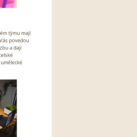
kém týmu mají
í Vás povedou
zbu a dají
telské
t umělecké