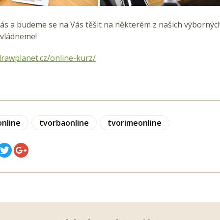
ás a budeme se na Vás těšit na některém z našich výbornýc
zvládneme!
drawplanet.cz/online-kurz/
online
tvorbaonline
tvorimeonline