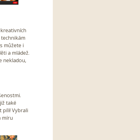
kreativních
e technikám
ás můžete i
ěti a mládež.
ze nekladou,
šenostmi.
již také
píli! Vybrali
a míru