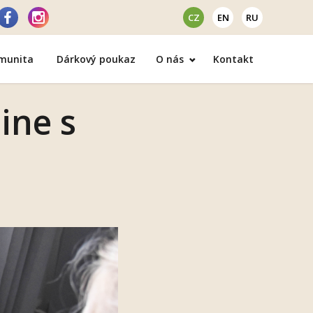
CZ
EN
RU
omunita
Dárkový poukaz
O nás
Kontakt
ine s