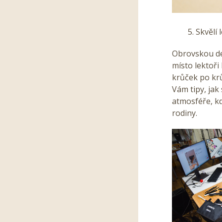
5. Skvělí l
Obrovskou de
místo lektoři
krůček po krů
Vám tipy, jak
atmosféře, kd
rodiny.