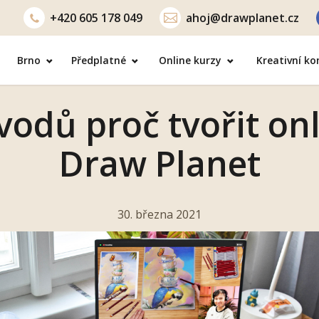
+420
605 178 049
ahoj@drawplanet.cz
Brno
Předplatné
Online kurzy
Kreativní k
vodů proč tvořit onl
Draw Planet
30. března 2021