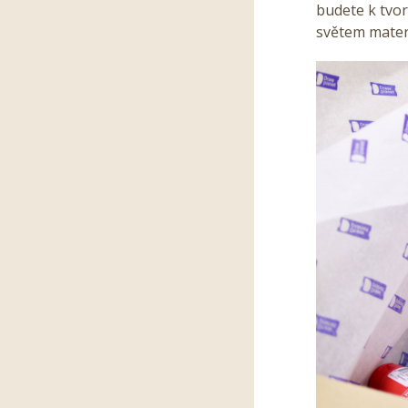
budete k tvo
světem mater