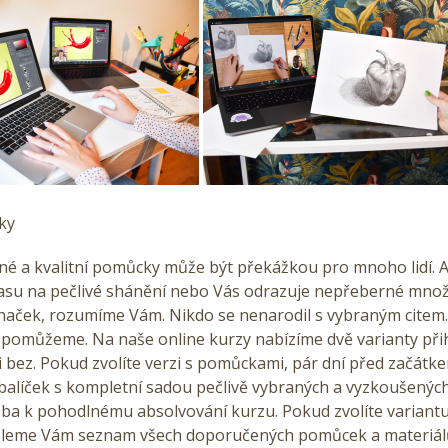
ky
é a kvalitní pomůcky může být překážkou pro mnoho lidí. A
asu na pečlivé shánění nebo Vás odrazuje nepřeberné množ
značek, rozumíme Vám. Nikdo se nenarodil s vybraným citem
 pomůžeme. Na naše online kurzy nabízíme dvě varianty přih
 bez. Pokud zvolíte verzi s pomůckami, pár dní před začátk
balíček s kompletní sadou pečlivě vybraných a vyzkoušených
eba k pohodlnému absolvování kurzu. Pokud zvolíte variant
leme Vám seznam všech doporučených pomůcek a materiálů