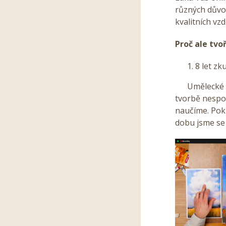
různých důvod
kvalitních vz
Proč ale tvo
8 let zk
Umělecké a t
tvorbě nespoč
naučíme. Poku
dobu jsme se 