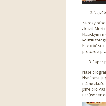
2. Největší
Za roky působ
aktivit. Mezi
klasickým i m
kouzlu fotogr
K tvorbě se t
protože z pra
3. Super p
Naše programy
Nyní jsme je p
máme zkušenos
jsme pro Vás 
uzpůsoben dá