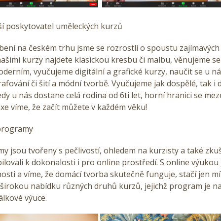
 poskytovatel uměleckých kurzů
ení na českém trhu jsme se rozrostli o spoustu zajímavých 
 našimi kurzy najdete klasickou kresbu či malbu, věnujeme s
oderním, vyučujeme digitální a grafické kurzy, naučit se u n
afování či šití a módní tvorbě. Vyučujeme jak dospělé, tak i d
edy u nás dostane celá rodina od 6ti let, horní hranici se me
xe víme, že začít můžete v každém věku!
rogramy
 jsou tvořeny s pečlivostí, ohledem na kurzisty a také zku
ilovali k dokonalosti i pro online prostředí. S online výukou 
ti a víme, že domácí tvorba skutečně funguje, stačí jen mít 
širokou nabídku různých druhů kurzů, jejichž program je n
lkové výuce.