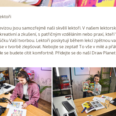
ektoři
vizou jsou samozřejmě naši skvělí lektoři. V našem lektors
 kreativní a zkušení, s patřičným vzděláním nebo praxí, kteř
čku Vaší tvorbou. Lektoři poskytují během lekcí zpětnou va
 se v tvorbě zlepšovat. Nebojte se zeptat! To vše v milé a přá
e se budete cítit komfortně. Přidejte se do naší Draw Plane