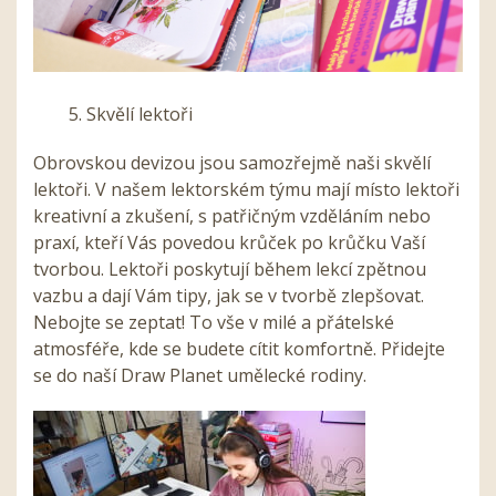
5. Skvělí lektoři
Obrovskou devizou jsou samozřejmě naši skvělí
lektoři. V našem lektorském týmu mají místo lektoři
kreativní a zkušení, s patřičným vzděláním nebo
praxí, kteří Vás povedou krůček po krůčku Vaší
tvorbou. Lektoři poskytují během lekcí zpětnou
vazbu a dají Vám tipy, jak se v tvorbě zlepšovat.
Nebojte se zeptat! To vše v milé a přátelské
atmosféře, kde se budete cítit komfortně. Přidejte
se do naší Draw Planet umělecké rodiny.