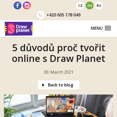
Go
CZ
EN
RU
to
+420
605 178 049
MENU
5 důvodů proč tvořit
online s Draw Planet
30. March 2021
Back to blog