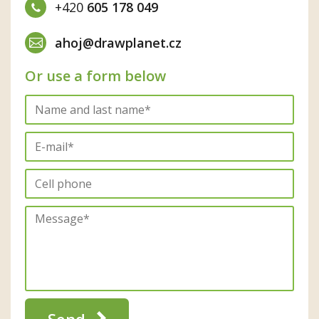
+420
605 178 049
ahoj@drawplanet.cz
Or use a form below
Send