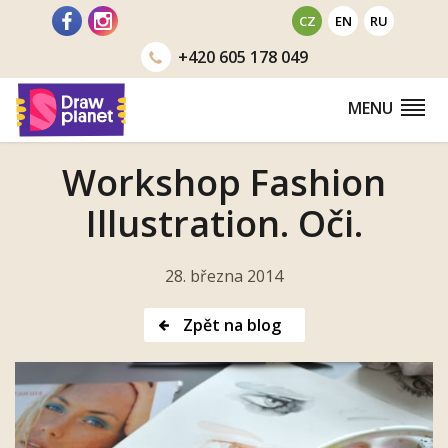
Přejít
CZ
EN
RU
na
+420
605 178 049
obsah
MENU
Workshop Fashion
Illustration. Oči.
28. března 2014
Zpět na blog