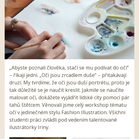
„Abyste poznali člověka, stačí se mu podívat do očí“
– říkají jedni. „Oči jsou zrcadlem duše“ – přitakávají
druzí. My tvrdíme, že oči jsou duší portrétu, proto je
tak důležité se je naučit kreslit. Jakmile se naučíte
malovat oči, dokážete vyjádřit lidské city pomocí pár
tahů štětcem. Věnovali jsme celý workshop tématu
očí v jedinečném stylu Fashion Illustration. Všichni
studenti práci zvládli pod vedením talentované
ilustrátorky Iriny.