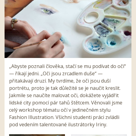
„Abyste poznali člověka, stačí se mu podívat do očí“
— říkají jedni. „Oči jsou zrcadlem duše“ —
přitakávají druzí. My tvrdíme, že oči jsou duší
portrétu, proto je tak důležité se je naučit kreslit.
Jakmile se naučíte malovat oči, dokážete vyjádřit
lidské city pomocí pár tahů štětcem. Věnovali jsme
celý workshop tématu očí v jedinečném stylu
Fashion Illustration. Všichni studenti práci zvládli
pod vedením talentované ilustrátorky Iriny.