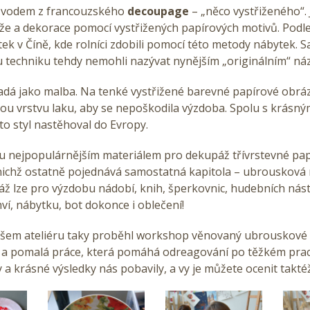
ůvodem z francouzského
decoupage
– „něco vystřiženého“. 
že a dekorace pomocí vystřižených papírových motivů. Podle
ek v Číně, kde rolníci zdobili pomocí této metody nábytek.
 techniku tehdy nemohli nazývat nynějším „originálním“ ná
dá jako malba. Na tenké vystřižené barevné papírové obrá
kou vrstvu laku, aby se nepoškodila výzdoba. Spolu s krás
o styl nastěhoval do Evropy.
u nejpopulárnějším materiálem pro dekupáž třívrstevné pa
nichž ostatně pojednává samostatná kapitola – ubrousková
ž lze pro výzdobu nádobí, knih, šperkovnic, hudebních nást
hví, nábytku, bot dokonce i oblečení!
šem ateliéru taky proběhl workshop věnovaný ubrouskové 
 a pomalá práce, která pomáhá odreagování po těžkém pra
 a krásné výsledky nás pobavily, a vy je můžete ocenit taktéž