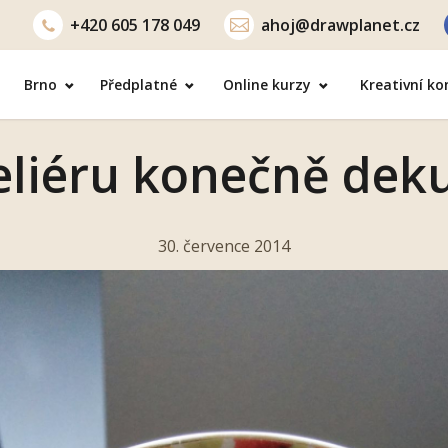
+420
605 178 049
ahoj@drawplanet.cz
Brno
Předplatné
Online kurzy
Kreativní k
eliéru konečně dek
30. července 2014