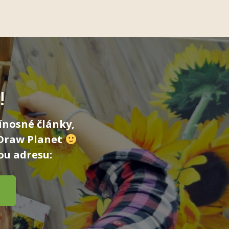
!
ínosné články,
 Draw Planet
ou adresu: