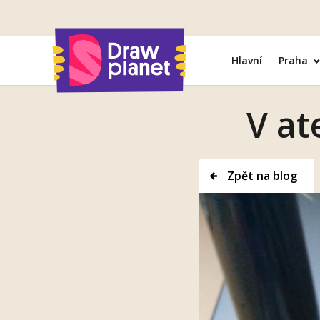
Přejít
na
obsah
Hlavní
Praha
V at
Zpět na blog