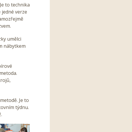
Je to technika
 jedné verze
 Samozřejmě
zvem.
zky umělci
ným nábytkem
pírové
 metoda.
rojů,
metodě. Je to
covním týdnu.
.