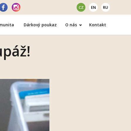
CZ
EN
RU
omunita
Dárkový poukaz
O nás
Kontakt
upáž!