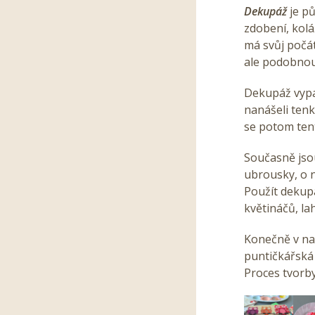
Dekupáž
je p
zdobení, kolá
má svůj počát
ale podobnou
Dekupáž vypa
nanášeli ten
se potom tent
Současně jso
ubrousky, o 
Použít dekupá
květináčů, la
Konečně v na
puntičkářská
Proces tvorby