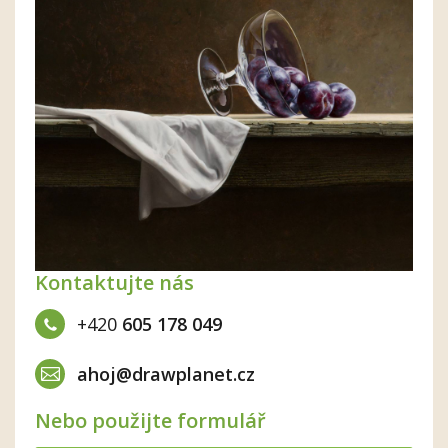
Kontaktujte nás
+420
605 178 049
ahoj@drawplanet.cz
Nebo použijte formulář