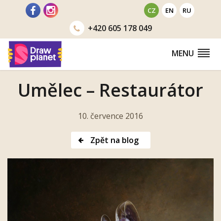
Přejít
CZ
EN
RU
na
+420
605 178 049
obsah
MENU
Umělec – Restaurátor
10. července 2016
Zpět na blog