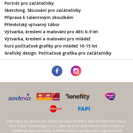
Portrét pro začátečníky
Sketching. Skicování pro začátečníky
Příprava k talentovým zkouškám
Příměstský výtvarný tábor
Výtvarka, kreslení a malování pro děti 6-9 let
Výtvarka, kreslení a malování pro mládež
Kurz počítačové grafiky pro mládež 10-15 let
Grafický design. Počítačová grafika pro začátečníky
Informace ke zpracování osobních údajů (GDPR) a další důležité informace:
New Trade Technologies s.r.o., jako správce zpracovává osobní údaje za
účelem poskytnutí služby určené osobě a k poskytování organizačních