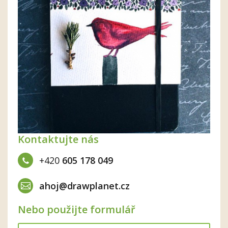
Kontaktujte nás
+420
605 178 049
ahoj@drawplanet.cz
Nebo použijte formulář