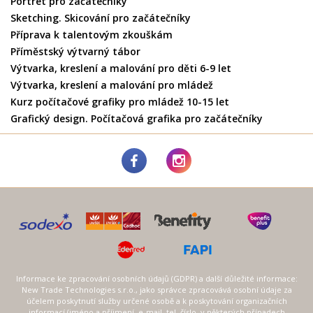
Portrét pro začátečníky
Sketching. Skicování pro začátečníky
Příprava k talentovým zkouškám
Příměstský výtvarný tábor
Výtvarka, kreslení a malování pro děti 6-9 let
Výtvarka, kreslení a malování pro mládež
Kurz počítačové grafiky pro mládež 10-15 let
Grafický design. Počítačová grafika pro začátečníky
Informace ke zpracování osobních údajů (GDPR) a další důležité informace:
New Trade Technologies s.r.o., jako správce zpracovává osobní údaje za
účelem poskytnutí služby určené osobě a k poskytování organizačních
informací (jméno a příjmení, e-mail, tel. číslo, v některých případech