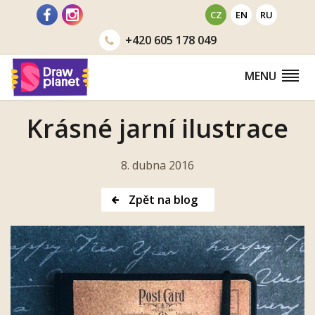
Přejít
CZ
EN
RU
na
+420
605 178 049
obsah
MENU
Krásné jarní ilustrace
8. dubna 2016
Zpět na blog