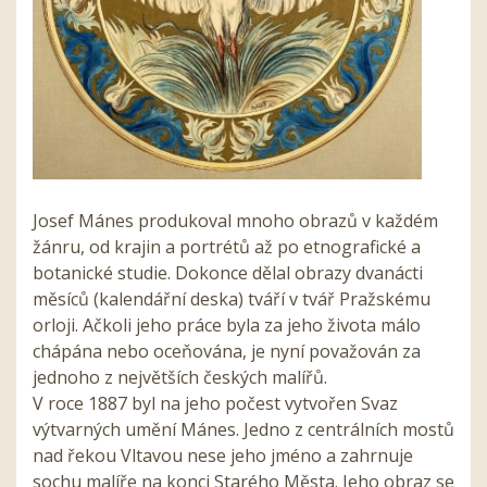
Josef Mánes produkoval mnoho obrazů v každém
žánru, od krajin a portrétů až po etnografické a
botanické studie. Dokonce dělal obrazy dvanácti
měsíců (kalendářní deska) tváří v tvář Pražskému
orloji. Ačkoli jeho práce byla za jeho života málo
chápána nebo oceňována, je nyní považován za
jednoho z největších českých malířů.
V roce 1887 byl na jeho počest vytvořen Svaz
výtvarných umění Mánes. Jedno z centrálních mostů
nad řekou Vltavou nese jeho jméno a zahrnuje
sochu malíře na konci Starého Města. Jeho obraz se