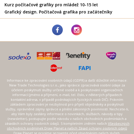
Kurz počítačové grafiky pro mládež 10-15 let
Grafický design. Počítačová grafika pro začátečníky
Informace ke zpracování osobních údajů (GDPR) a další důležité informace:
New Trade Technologies s.r.o., jako správce zpracovává osobní údaje za
účelem poskytnutí služby určené osobě a k poskytování organizačních
informací (jméno a příjmení, e-mail, tel. číslo, v některých případech
kontaktní adresa, v případě podnikajících fyzických osob DIČ). Právním
základem zpracování je nezbytnost pro přijetí objednávky a poskytnutí
služby, oprávněné zájmy správce a plnění zákonných povinností. Nechcete-li,
aby Vám byly zasílány informace o novinkách, službách, návody a tipy
(newsletter), postupujte podle návodu v našich obchodních podmínkách a
zásadách ochrany osobních údajů. S kompletním zněním našich
Všeobecných
obchodních podmínek Draw Planet a našich Zásad ochrany osobních údajů
Draw Planet
se prosíme seznamte před objednáním našich služeb.