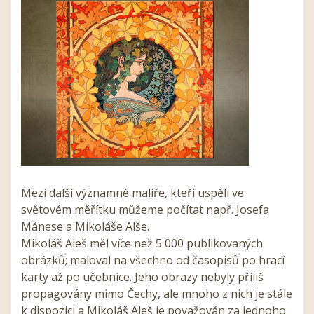
Mezi další významné malíře, kteří uspěli ve
světovém měřítku můžeme počítat např. Josefa
Mánese a Mikoláše Alše.
Mikoláš Aleš měl více než 5 000 publikovaných
obrázků; maloval na všechno od časopisů po hrací
karty až po učebnice. Jeho obrazy nebyly příliš
propagovány mimo Čechy, ale mnoho z nich je stále
k dispozici a Mikoláš Aleš je považován za jednoho