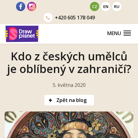
Přejít
CZ
EN
RU
na
+420
605 178 049
obsah
MENU
Kdo z českých umělců
je oblíbený v zahraničí?
5. května 2020
Zpět na blog