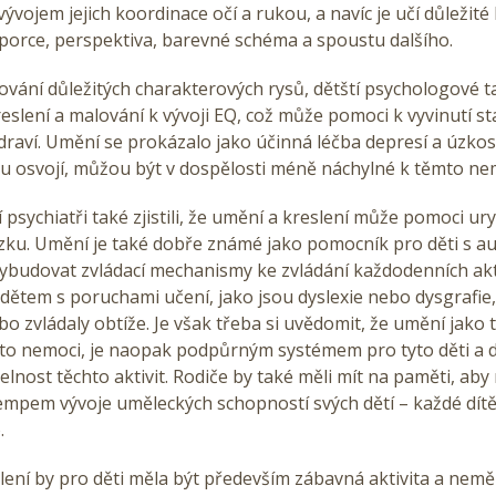
ývojem jejich koordinace očí a rukou, a navíc je učí důležité
oporce, perspektiva, barevné schéma a spoustu dalšího.
vání důležitých charakterových rysů, dětští psychologové t
eslení a malování k vývoji EQ, což může pomoci k vyvinutí st
raví. Umění se prokázalo jako účinná léčba depresí a úzkostí
rbu osvojí, můžou být v dospělosti méně náchylné k těmto 
 psychiatři také zjistili, že umění a kreslení může pomoci ury
ku. Umění je také dobře známé jako pomocník pro děti s a
budovat zvládací mechanismy ke zvládání každodenních akti
ětem s poruchami učení, jako jsou dyslexie nebo dysgrafie
o zvládaly obtíže. Je však třeba si uvědomit, že umění jako 
to nemoci, je naopak podpůrným systémem pro tyto děti a dů
elnost těchto aktivit. Rodiče by také měli mít na paměti, aby 
empem vývoje uměleckých schopností svých dětí – každé dít
o.
lení by pro děti měla být především zábavná aktivita a neměly