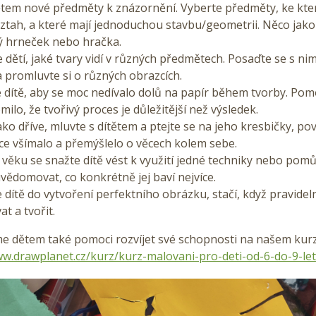
ětem nové předměty k znázornění. Vyberte předměty, ke kte
ztah, a které mají jednoduchou stavbu/geometrii. Něco jako 
ý hrneček nebo hračka.
e dětí, jaké tvary vidí v různých předmětech. Posaďte se s ni
 a promluvte si o různých obrazcích.
e dítě, aby se moc nedívalo dolů na papír během tvorby. Po
milo, že tvořivý proces je důležitější než výsledek.
ako dříve, mluvte s dítětem a ptejte se na jeho kresbičky, po
íce všímalo a přemýšlelo o věcech kolem sebe.
věku se snažte dítě vést k využití jedné techniky nebo pomů
vědomovat, co konkrétně jej baví nejvíce.
 dítě do vytvoření perfektního obrázku, stačí, když pravide
t a tvořit.
e dětem také pomoci rozvíjet své schopnosti na našem kur
ww.drawplanet.cz/kurz/kurz-malovani-pro-deti-od-6-do-9-let