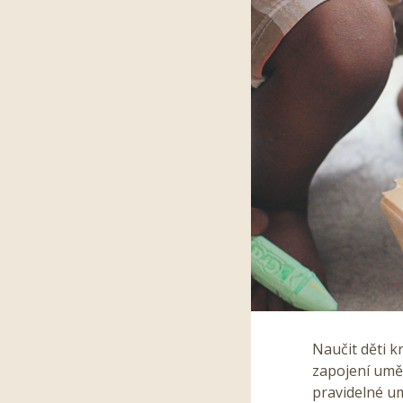
Naučit děti k
zapojení uměn
pravidelné um