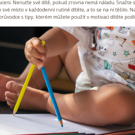
uceni. Nenuťte své dítě, pokud zrovna nemá náladu. Snažte s
o své místo v každodenní rutině dítěte, a to se na ní těšilo.
ůvodce s tipy, kterém můžete použít v motivaci dítěte podl