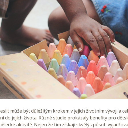
reslit může být důležitým krokem v jejich životním vývoji a ce
í do jejich života. Různé studie prokázaly benefity pro dětsk
ělecké aktivitě. Nejen že tím získají skvělý způsob vyjadřovat