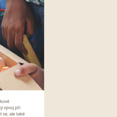
lkově
ý vývoj při
 se, ale také