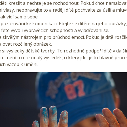
děti kreslit a nechte je se rozhodnout. Pokud chce namalova
 vlasy, neopravujte to a raději dítě pochvalte za úsilí a mluv
tak vidí samo sebe.
 pozorování ke komunikaci. Ptejte se dítěte na jeho obrázky,
ete vývoji vyprávěcích schopností a vyjadřování se.
e skvělým nástrojem pro průchod emocí. Pokud je dítě rozčil
lovat rozčilený obrázek.
 si výsledky dětské tvorby. To rozhodně podpoří dítě v další
e, není to dokonalý výsledek, o který jde, je to hlavně proce
ních vazeb k umění.