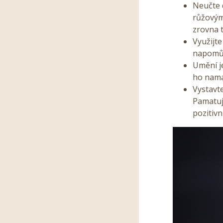
Neučte 
růžovými
zrovna 
Využijte
napomůž
Umění j
ho nama
Vystavte
Pamatujt
pozitiv