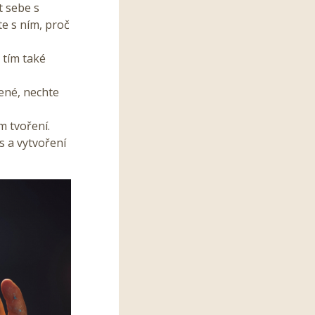
t sebe s
te s ním, proč
 tím také
ené, nechte
m tvoření.
s a vytvoření