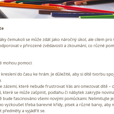
ěte
áky čemukoli se může zdát jako náročný úkol, ale cílem pro 
podporovat v přirozené zvědavosti a zkoumání, co různé po
eré mohou pomoci:
kreslení do času ke hrám. Je důležité, aby si dítě tvorbu spoj
u.
te zázemí, které nebude frustrovat Vás ani omezovat dítě – 
, které se může zašpinit, podlahu či nábytek zakryjte novin
tě bude fascinováno všemi novými pomůckami. Nelimitujte je
ho vyzkoušet třeba barevné křídy, písek a různé barvy, aby
 předměty a vyjádřit se.