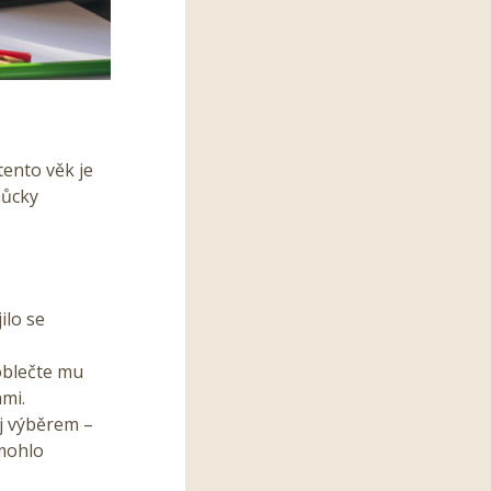
tento věk je
můcky
ilo se
oblečte mu
ami.
j výběrem –
 mohlo