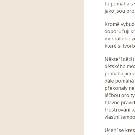
to pomáhá s v
jako jsou pr
Kromě vybudo
doporučují kr
mentálního zd
které si tvo
Někteří dětští
dětského moz
pomáhá jim vy
dále pomáhá d
překonaly neb
léčbou pro ty
hlavně pravid
frustrováni t
vlastní temp
Učení se kres