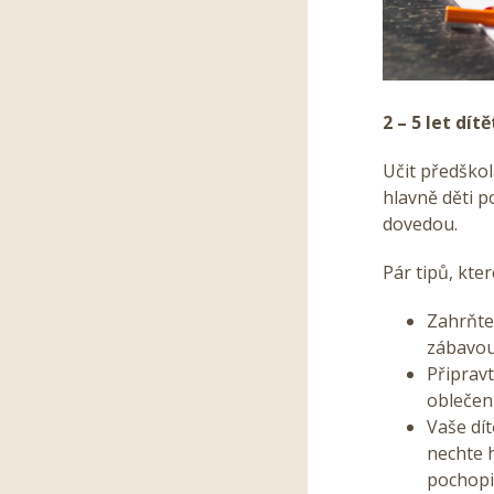
2 – 5 let dít
Učit předškol
hlavně děti 
dovedou.
Pár tipů, kt
Zahrňte 
zábavo
Připrav
oblečení
Vaše dí
nechte 
pochopit