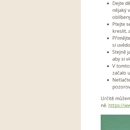
Dejte d
nějaký v
oblíben
Ptejte s
kreslit,
Přimějt
si uvědo
Stejně j
aby si v
V tomto 
začalo u
Netlačte
pozorova
Určitě můžem
ně.
https://w