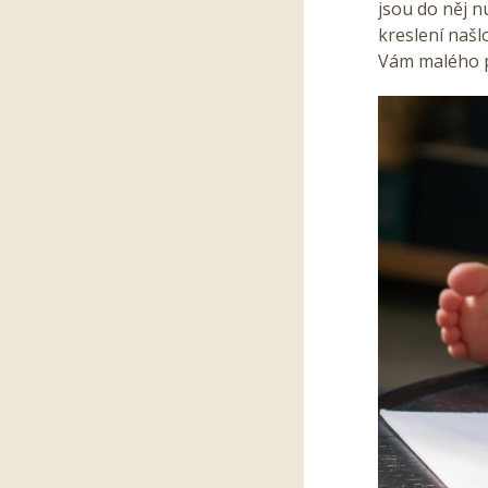
jsou do něj n
kreslení našl
Vám malého pr