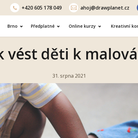
+420
605 178 049
ahoj@drawplanet.cz
Brno
Předplatné
Online kurzy
Kreativní k
k vést děti k malov
31. srpna 2021