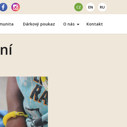
CZ
EN
RU
omunita
Dárkový poukaz
O nás
Kontakt
ání