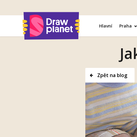
Přejít
na
obsah
Hlavní
Praha
Ja
Zpět na blog