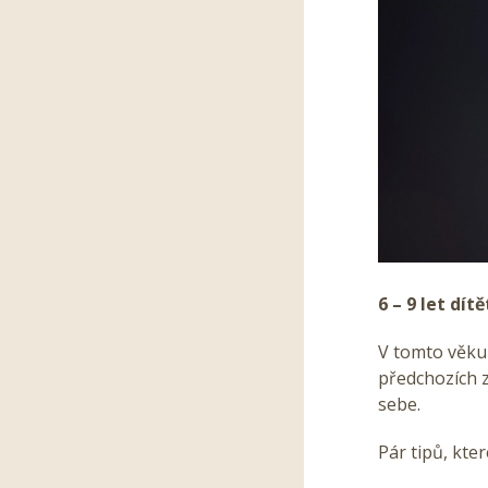
6 – 9 let dít
V tomto věku 
předchozích z
sebe.
Pár tipů, kt