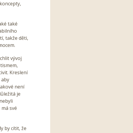
 koncepty,
aké také
abilního
, takže děti,
nemocem.
chlit vývoj
utismem,
vit. Kreslení
, aby
takové není
ležitá je
nebyli
ě má své
 by cítit, že