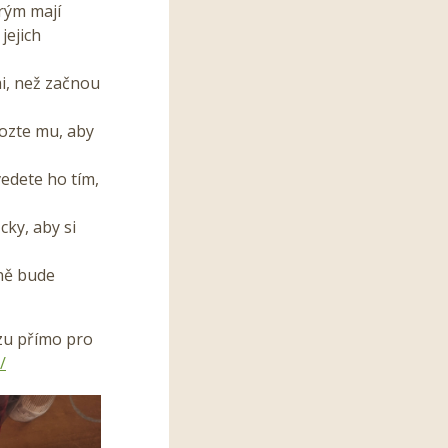
rým mají
jejich
mi, než začnou
mozte mu, aby
vedete ho tím,
cky, aby si
lně bude
zu přímo pro
/