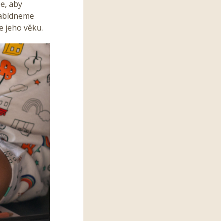
e, aby
 Nabídneme
e jeho věku.