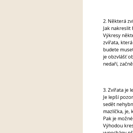
2. Některá zví
Jak nakreslit
Výkresy někte
zvířata, která
budete muset 
je obzvlášť o
nedaří, začně
3. Zvířata je l
Je lepší pozor
sedět nehybn
mazlíčka, je,
Pak je možné 
Výhodou kresb
vynechány při