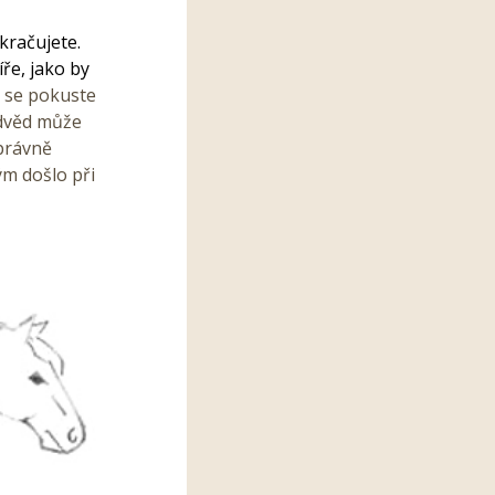
kračujete.
íře, jako by
e se pokuste
edvěd může
správně
ým došlo při