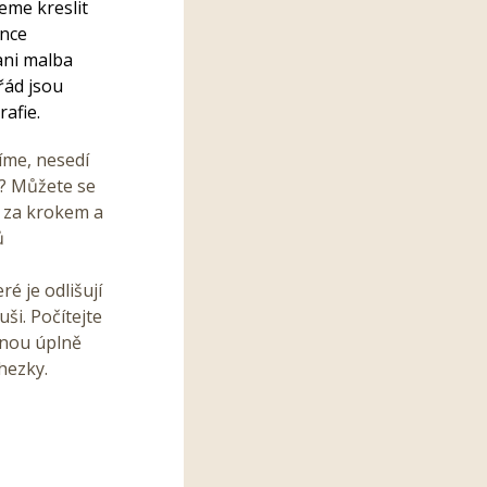
žeme kreslit
once
 ani malba
řád jsou
afie.
líme, nesedí
e? Můžete se
k za krokem a
ů
ré je odlišují
ši. Počítejte
dnou úplně
hezky.