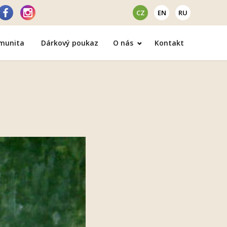
CZ
EN
RU
omunita
Dárkový poukaz
O nás
Kontakt