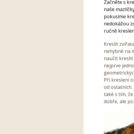
Začněte s kre
naše mazlíčky
pokusíme kres
nedokážou zob
ručně kreslen
Kreslit zvířa
nehybně na mí
naučit kresli
nejprve jedn
geometrickýc
Při kreslení o
od ostatních.
také s tím, 
dobře, ale po