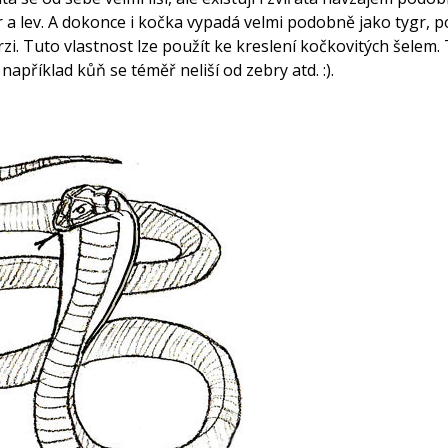
gr a lev. A dokonce i kočka vypadá velmi podobně jako tygr, 
i. Tuto vlastnost lze použít ke kreslení kočkovitých šelem. T
 například kůň se téměř neliší od zebry atd. :).