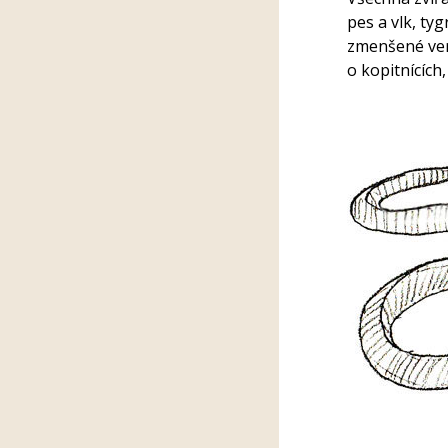
pes a vlk, ty
zmenšené verz
o kopitnících,