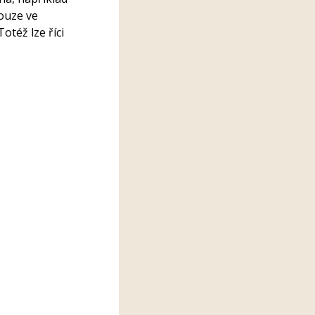
pouze ve
otéž lze říci