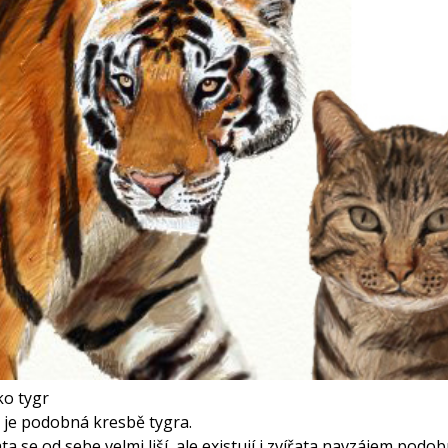
ko tygr
 je podobná kresbě tygra.
ta se od sebe velmi liší, ale existují i zvířata navzájem podo