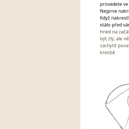
provedete ve 
Nejprve nakr
Když nakreslít
stálo před vá
hned na začá
být zlý, ale 
zachytit pova
kresbě.