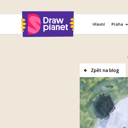
Přejít
na
obsah
Hlavní
Praha
Zpět na blog