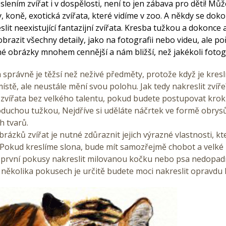
slením zvířat i v dospělosti, není to jen zábava pro děti! Mů
, koně, exotická zvířata, které vidíme v zoo. A někdy se dok
lit neexistující fantazijní zvířata. Kresba tužkou a dokonce
razit všechny detaily, jako na fotografii nebo videu, ale po
é obrázky mnohem cennější a nám bližší, než jakékoli fotogr
ta správně je těžsí než neživé předměty, protože když je kres
stě, ale neustále mění svou polohu. Jak tedy nakreslit zvíř
t zvířata bez velkého talentu, pokud budete postupovat kro
oduchou tužkou, Nejdříve si uděláte náčrtek ve formě obrys
h tvarů.
brázků zvířat je nutné zdůraznit jejich výrazné vlastnosti, kte
 Pokud kreslíme slona, bude mít samozřejmě chobot a velké u
že první pokusy nakreslit milovanou kočku nebo psa nedopa
 několika pokusech je určitě budete moci nakreslit opravdu 