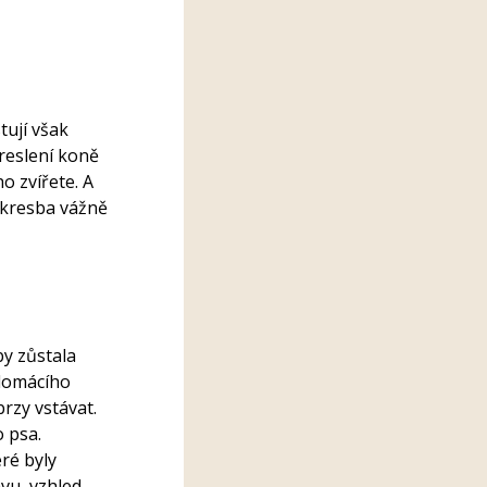
tují však
kreslení koně
o zvířete. A
e kresba vážně
by zůstala
 domácího
rzy vstávat.
o psa.
ré byly
avu, vzhled