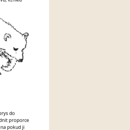
brys do
dnit proporce
éna pokud ji