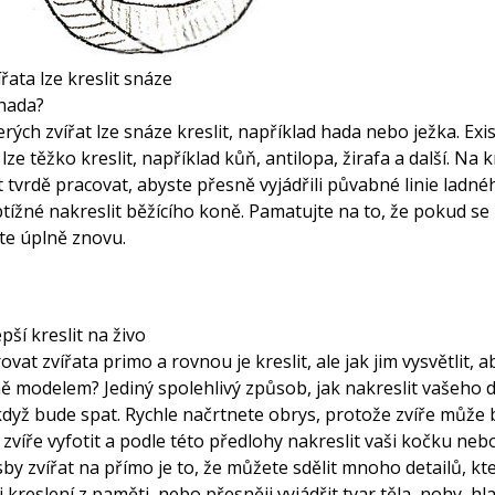
řata lze kreslit snáze
 hada?
rých zvířat lze snáze kreslit, například hada nebo ježka. Exis
 lze těžko kreslit, například kůň, antilopa, žirafa a další. Na 
tvrdě pracovat, abyste přesně vyjádřili půvabné linie ladnéh
btížné nakreslit běžícího koně. Pamatujte na to, že pokud s
te úplně znovu.
epší kreslit na živo
ovat zvířata primo a rovnou je kreslit, ale jak jim vysvětlit, a
ě modelem? Jediný spolehlivý způsob, jak nakreslit vašeho
 když bude spat. Rychle načrtnete obrys, protože zvíře může b
zvíře vyfotit a podle této předlohy nakreslit vaši kočku neb
y zvířat na přímo je to, že můžete sdělit mnoho detailů, kte
 kreslení z paměti, nebo přesněji vyjádřit tvar těla, nohy, hl