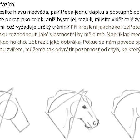
fázích.
eslíte hlavu medvěda, pak třeba jednu tlapku a postupně po
e obraz jako celek, aniž byste jej rozbili, musíte vidět celé zv
mi, což vyžaduje určitý trénink
Při kreslení jakéhokoli zvířet
tku rozhodnout, jaké vlastnostni by mělo mít. Například m
někdo ho chce zobrazit jako dobráka. Pokud se nám povede 
hu zvířete, můžeme tak odvrátit pozornost od chyb, ke kter