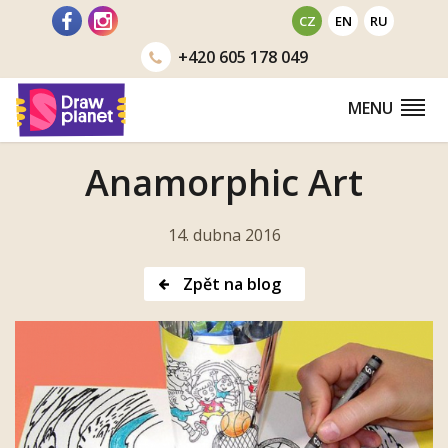
Přejít
CZ
EN
RU
na
+420
605 178 049
obsah
MENU
Anamorphic Art
14. dubna 2016
Zpět na blog