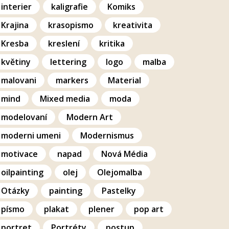
interier
kaligrafie
Komiks
Krajina
krasopismo
kreativita
Kresba
kreslení
kritika
květiny
lettering
logo
malba
malovani
markers
Material
mind
Mixed media
moda
modelovaní
Modern Art
moderni umeni
Modernismus
motivace
napad
Nová Média
oilpainting
olej
Olejomalba
Otázky
painting
Pastelky
písmo
plakat
plener
pop art
portret
Portréty
postup