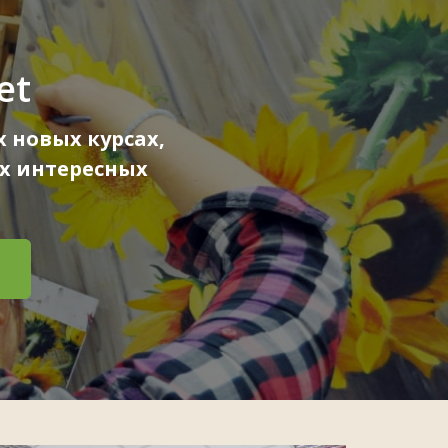
et
 новых курсах,
х интересных