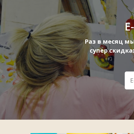
E
Раз в месяц м
супер скидк