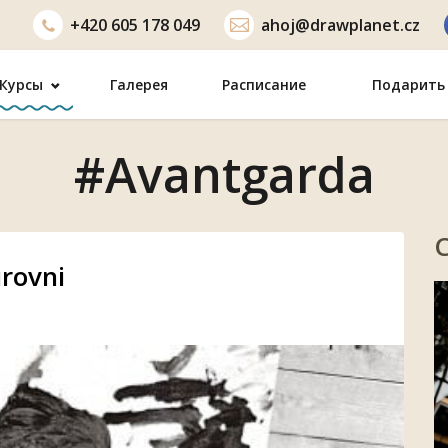
+420
605 178 049
ahoj@drawplanet.cz
Курсы
Галерея
Расписание
Подарить 
#Avantgarda
rovni