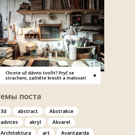
Chcete už dávno tvořit? Pryč se
strachem, začněte kreslit a malovat!
Темы поста
3d
abstract
Abstrakce
advices
akryl
Akvarel
Architektura
art
Avantgarda