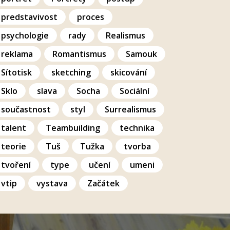
predstavivost
proces
psychologie
rady
Realismus
reklama
Romantismus
Samouk
Sítotisk
sketching
skicování
Sklo
slava
Socha
Sociální
součastnost
styl
Surrealismus
talent
Teambuilding
technika
teorie
Tuš
Tužka
tvorba
tvoření
type
učení
umeni
vtip
vystava
Začátek