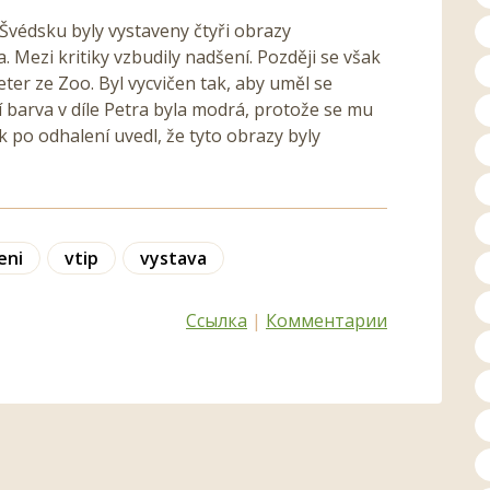
Švédsku byly vystaveny čtyři obrazy
Mezi kritiky vzbudily nadšení. Později se však
eter ze Zoo. Byl vycvičen tak, aby uměl se
í barva v díle Petra byla modrá, protože se mu
k po odhalení uvedl, že tyto obrazy byly
eni
vtip
vystava
Ссылка
|
Комментарии