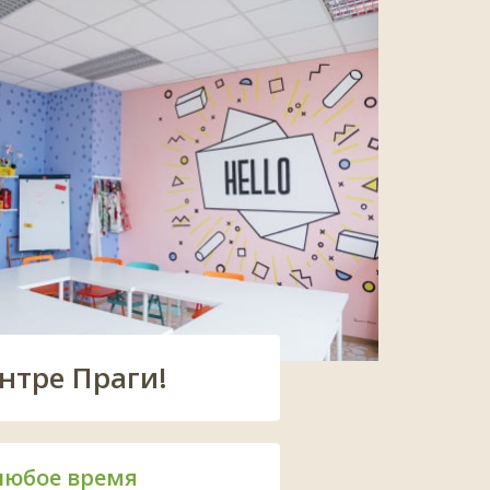
нтре Праги!
любое время