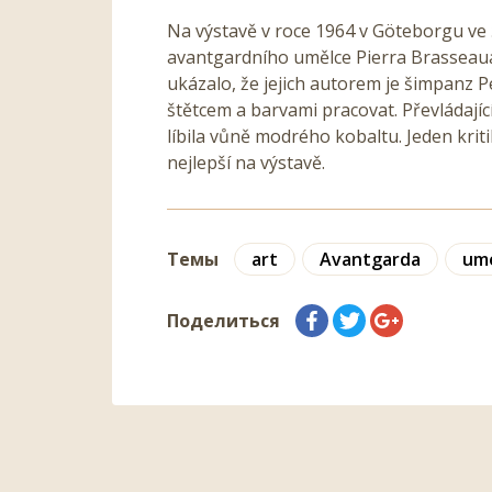
Na výstavě v roce 1964 v Göteborgu ve 
avantgardního umělce Pierra Brasseaua. 
ukázalo, že jejich autorem je šimpanz P
štětcem a barvami pracovat. Převládajíc
líbila vůně modrého kobaltu. Jeden kriti
nejlepší na výstavě.
Темы
art
Avantgarda
um
Поделиться