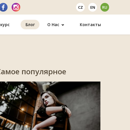
CZ
EN
RU
курс
Блог
О Нас
Контакты
Самое популярное