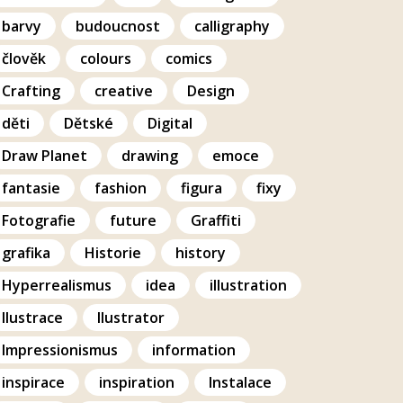
barvy
budoucnost
calligraphy
člověk
colours
comics
Crafting
creative
Design
děti
Dětské
Digital
Draw Planet
drawing
emoce
fantasie
fashion
figura
fixy
Fotografie
future
Graffiti
grafika
Historie
history
Hyperrealismus
idea
illustration
Ilustrace
Ilustrator
Impressionismus
information
inspirace
inspiration
Instalace