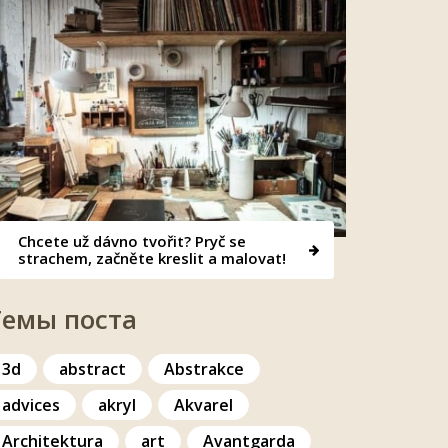
Chcete už dávno tvořit? Pryč se
strachem, začněte kreslit a malovat!
Темы поста
3d
abstract
Abstrakce
advices
akryl
Akvarel
Architektura
art
Avantgarda