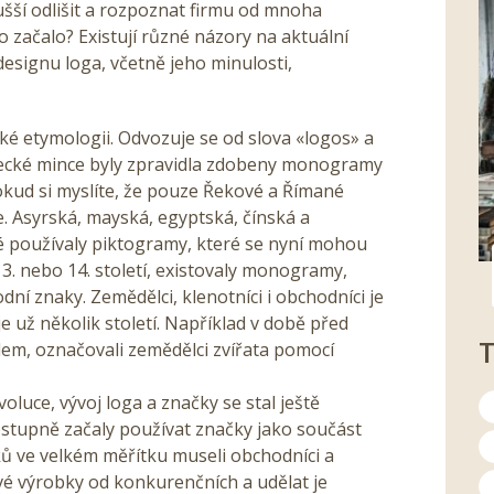
šší odlišit a rozpoznat firmu od mnoha
 začalo? Existují různé názory na aktuální
designu loga, včetně jeho minulosti,
ké etymologii. Odvozuje se od slova «logos» a
řecké mince byly zpravidla zdobeny monogramy
okud si myslíte, že pouze Řekové a Římané
e. Asyrská, mayská, egyptská, čínská a
é používaly piktogramy, které se nyní mohou
3. nebo 14. století, existovaly monogramy,
ní znaky. Zemědělci, klenotníci i obchodníci je
je už několik století. Například v době před
m, označovali zemědělci zvířata pomocí
voluce, vývoj loga a značky se stal ještě
ostupně začaly používat značky jako součást
ů ve velkém měřítku museli obchodníci a
 své výrobky od konkurenčních a udělat je