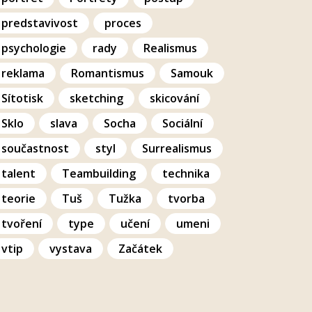
predstavivost
proces
psychologie
rady
Realismus
reklama
Romantismus
Samouk
Sítotisk
sketching
skicování
Sklo
slava
Socha
Sociální
součastnost
styl
Surrealismus
talent
Teambuilding
technika
teorie
Tuš
Tužka
tvorba
tvoření
type
učení
umeni
vtip
vystava
Začátek