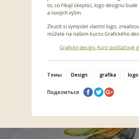
to, co říkají skeptici, logo designu bud
a nových výšin.
Zkusit si vymyslet vlastní logo, zreal
můžete na našem kurzu Grafického desig
Grafický design. Kurz počítačové g
Темы
Design
grafika
logo
Поделиться