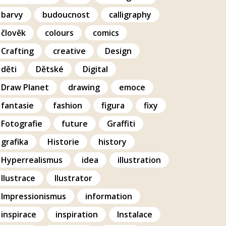
barvy
budoucnost
calligraphy
člověk
colours
comics
Crafting
creative
Design
děti
Dětské
Digital
Draw Planet
drawing
emoce
fantasie
fashion
figura
fixy
Fotografie
future
Graffiti
grafika
Historie
history
Hyperrealismus
idea
illustration
Ilustrace
Ilustrator
Impressionismus
information
inspirace
inspiration
Instalace