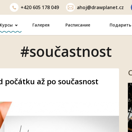
+420
605 178 049
ahoj@drawplanet.cz
Курсы
Галерея
Расписание
Подарить 
#součastnost
od počátku až po současnost