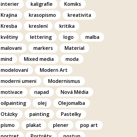
interier
kaligrafie
Komiks
Krajina
krasopismo
kreativita
Kresba
kreslení
kritika
květiny
lettering
logo
malba
malovani
markers
Material
mind
Mixed media
moda
modelovaní
Modern Art
moderni umeni
Modernismus
motivace
napad
Nová Média
oilpainting
olej
Olejomalba
Otázky
painting
Pastelky
písmo
plakat
plener
pop art
portret
Portréty
postup