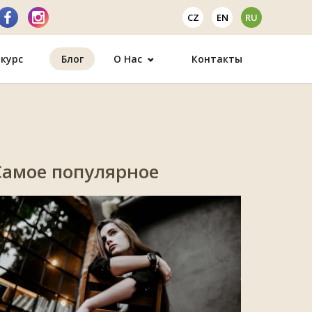
CZ
EN
RU
курс
Блог
О Нас
Контакты
Самое популярное