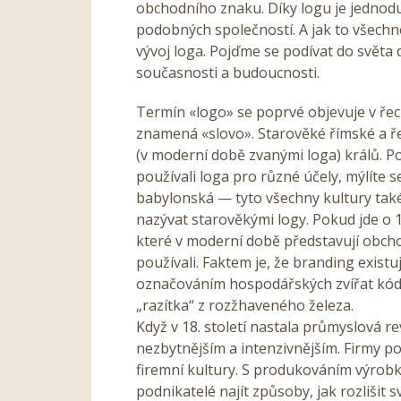
obchodního znaku. Díky logu je jednodu
podobných společností. A jak to všechno
vývoj loga. Pojďme se podívat do světa 
současnosti a budoucnosti.
Termín «logo» se poprvé objevuje v řec
znamená «slovo». Starověké římské a 
(v moderní době zvanými loga) králů. P
používali loga pro různé účely, mýlíte s
babylonská — tyto všechny kultury tak
nazývat starověkými logy. Pokud jde o 1
které v moderní době představují obchod
používali. Faktem je, že branding existu
označováním hospodářských zvířat kóde
„razítka“ z rozžhaveného železa.
Když v 18. století nastala průmyslová re
nezbytnějším a intenzivnějším. Firmy p
firemní kultury. S produkováním výrobk
podnikatelé najít způsoby, jak rozlišit