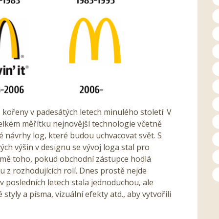
 kořeny v padesátých letech minulého století. V
elkém měřítku nejnovější technologie včetně
é návrhy log, které budou uchvacovat svět. S
h výšin v designu se vývoj loga stal pro
omě toho, pokud obchodní zástupce hodlá
u z rozhodujících rolí. Dnes prostě nejde
 v posledních letech stala jednoduchou, ale
styly a písma, vizuální efekty atd., aby vytvořili