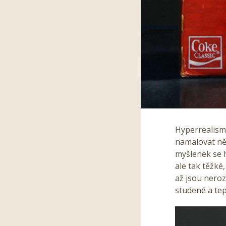
Hyperrealismu
namalovat něc
myšlenek se h
ale tak těžké
až jsou neroz
studené a tep