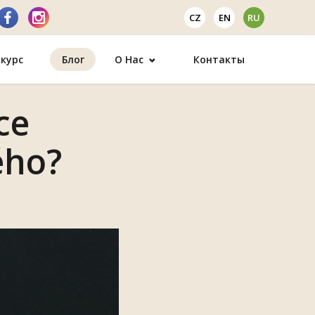
CZ
EN
RU
курс
Блог
О Нас
Контакты
ce
ého?