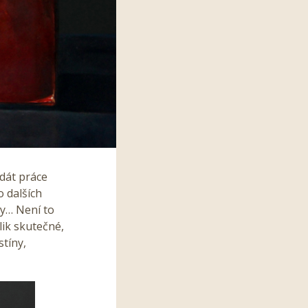
 dát práce
 dalších
zy… Není to
lik skutečné,
stíny,