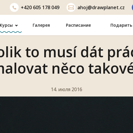
+420
605 178 049
ahoj@drawplanet.cz
Курсы
Галерея
Расписание
Подарить 
olik to musí dát prá
alovat něco takov
14. июля 2016