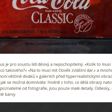
s je pro soustu lidí děsivý a nepochopitelný. «Kolik to musí
o takového?» «Na to musí mít člověk zvláštní dar.» a mnoho
oní většině diváků v galeriích před hyperrealistickými obra
, jak se možná domníváte. Hodně z toho, co dělá obrazy nato
poznatelné od fotografie, jsou pouze malé detaily. Odlesky, 
lé barvy.