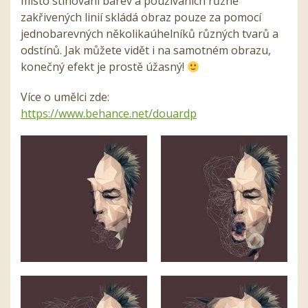
místo stínování barev a používáních různě
zakřivených linií skládá obraz pouze za pomocí
jednobarevných několikaúhelníků různých tvarů a
odstínů. Jak můžete vidět i na samotném obrazu,
konečný efekt je prostě úžasný!
Více o umělci zde:
https://www.behance.net/douardp