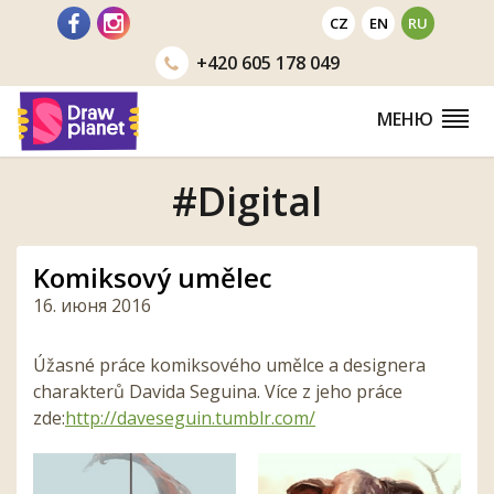
Перейти
CZ
EN
RU
+420
605 178 049
МЕНЮ
#Digital
Komiksový umělec
16. июня 2016
Úžasné práce komiksového umělce a designera
charakterů Davida Seguina. Více z jeho práce
zde:
http://daveseguin.tumblr.
com/