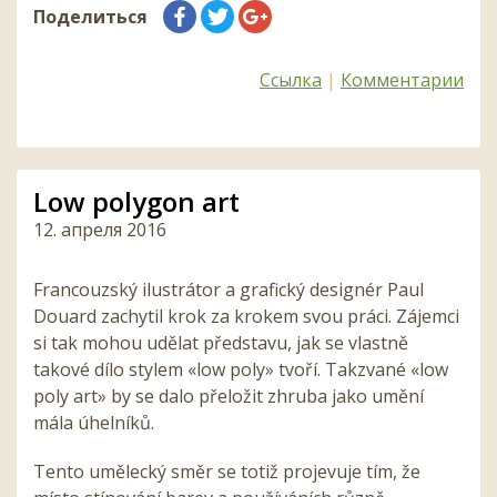
Поделиться
Ссылка
|
Комментарии
Low polygon art
12. апреля 2016
Francouzský ilustrátor a grafický designér Paul
Douard zachytil krok za krokem svou práci. Zájemci
si tak mohou udělat představu, jak se vlastně
takové dílo stylem «low poly» tvoří. Takzvané «low
poly art» by se dalo přeložit zhruba jako umění
mála úhelníků.
Tento umělecký směr se totiž projevuje tím, že