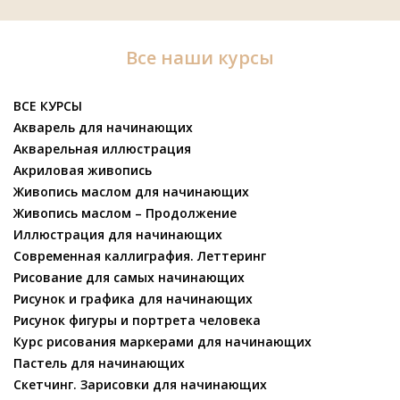
Все наши курсы
ВСЕ КУРСЫ
Акварель для начинающих
Акварельная иллюстрация
Акриловая живопись
Живопись маслом для начинающих
Живопись маслом – Продолжение
Иллюстрация для начинающих
Современная каллиграфия. Леттеринг
Рисование для самых начинающих
Рисунок и графика для начинающих
Рисунок фигуры и портрета человека
Курс рисования маркерами для начинающих
Пастель для начинающих
Скетчинг. Зарисовки для начинающих