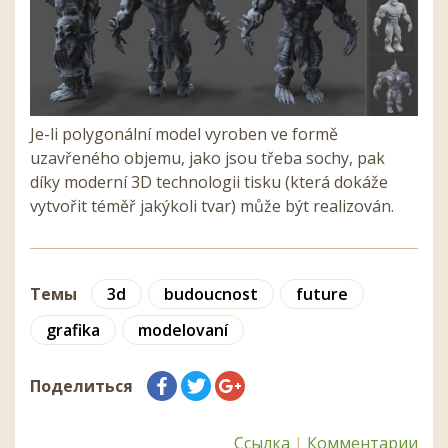
Je-li polygonální model vyroben ve formě
uzavřeného objemu, jako jsou třeba sochy, pak
díky moderní 3D technologii tisku (která dokáže
vytvořit téměř jakýkoli tvar) může být realizován.
Темы
3d
budoucnost
future
grafika
modelovaní
Поделиться
Ссылка
|
Комментарии