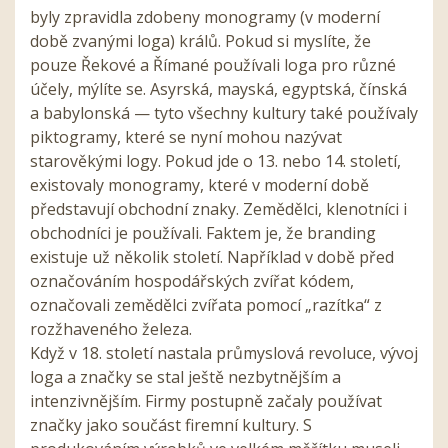
byly zpravidla zdobeny monogramy (v moderní
době zvanými loga) králů. Pokud si myslíte, že
pouze Řekové a Římané používali loga pro různé
účely, mýlíte se. Asyrská, mayská, egyptská, čínská
a babylonská — tyto všechny kultury také používaly
piktogramy, které se nyní mohou nazývat
starověkými logy. Pokud jde o 13. nebo 14. století,
existovaly monogramy, které v moderní době
představují obchodní znaky. Zemědělci, klenotníci i
obchodníci je používali. Faktem je, že branding
existuje už několik století. Například v době před
označováním hospodářských zvířat kódem,
označovali zemědělci zvířata pomocí „razítka“ z
rozžhaveného železa.
Když v 18. století nastala průmyslová revoluce, vývoj
loga a značky se stal ještě nezbytnějším a
intenzivnějším. Firmy postupně začaly používat
značky jako součást firemní kultury. S