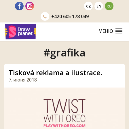
Перейти
CZ
EN
RU
+420
605 178 049
МЕНЮ
#grafika
Tisková reklama a ilustrace.
7. июня 2018