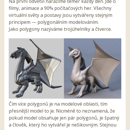
Na první odvětví narážíme téměř každý den. Jde o
filmy, animace a 90% počítačových her. Všechny
virtuální světy a postavy jsou vytvářeny stejným
principem — polygonálním modelováním.
Jako polygony nazýváme trojúhelníky a čtverce.
Čím více polygonů je na modelové oblasti, tím
přesnější model to je. Nicméně to neznamená, že
pokud model obsahuje jen pár polygonů, je špatný
a člověk, který ho vytvářel je nešikovným. Stejnou