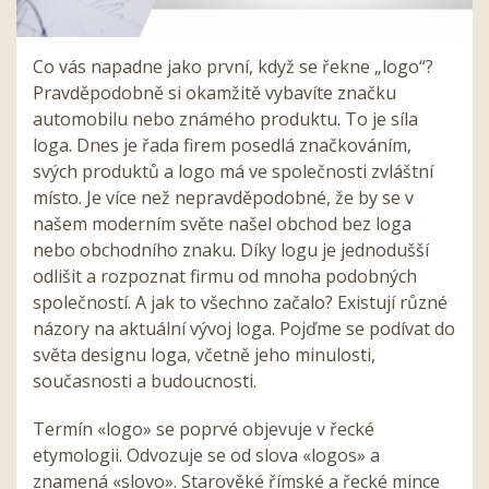
Co vás napadne jako první, když se řekne „logo“?
Pravděpodobně si okamžitě vybavíte značku
automobilu nebo známého produktu. To je síla
loga. Dnes je řada firem posedlá značkováním,
svých produktů a logo má ve společnosti zvláštní
místo. Je více než nepravděpodobné, že by se v
našem moderním světe našel obchod bez loga
nebo obchodního znaku. Díky logu je jednodušší
odlišit a rozpoznat firmu od mnoha podobných
společností. A jak to všechno začalo? Existují různé
názory na aktuální vývoj loga. Pojďme se podívat do
světa designu loga, včetně jeho minulosti,
současnosti a budoucnosti.
Termín «logo» se poprvé objevuje v řecké
etymologii. Odvozuje se od slova «logos» a
znamená «slovo». Starověké římské a řecké mince