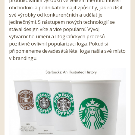
produkováním výrobků ve velkém měřítku museli
obchodníci a podnikatelé najít způsoby, jak rozlišit
své výrobky od konkurenčních a udělat je
jedinečnými. S nástupem nových technologií se
stával design více a více populární. Vývoj
výtvarného umění a litografických procesů
pozitivně ovlivnil popularizaci loga. Pokud si
připomeneme devadesátá léta, loga našla své místo
v brandingu.