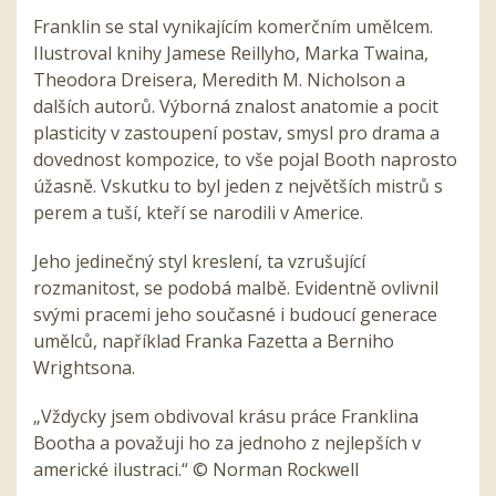
Franklin se stal vynikajícím komerčním umělcem.
Ilustroval knihy Jamese Reillyho, Marka Twaina,
Theodora Dreisera, Meredith M. Nicholson a
dalších autorů. Výborná znalost anatomie a pocit
plasticity v zastoupení postav, smysl pro drama a
dovednost kompozice, to vše pojal Booth naprosto
úžasně. Vskutku to byl jeden z největších mistrů s
perem a tuší, kteří se narodili v Americe.
Jeho jedinečný styl kreslení, ta vzrušující
rozmanitost, se podobá malbě. Evidentně ovlivnil
svými pracemi jeho současné i budoucí generace
umělců, například Franka Fazetta a Berniho
Wrightsona.
„Vždycky jsem obdivoval krásu práce Franklina
Bootha a považuji ho za jednoho z nejlepších v
americké ilustraci.“ © Norman Rockwell