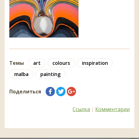
Темы
art
colours
inspiration
malba
painting
Поделиться
Ссылка
|
Комментарии