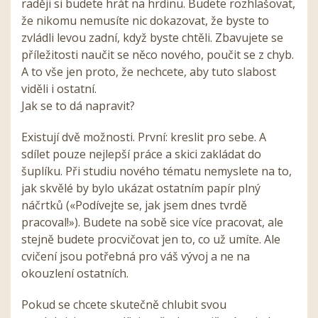
raději si budete hrát na hrdinu. Budete rozhlašovat,
že nikomu nemusíte nic dokazovat, že byste to
zvládli levou zadní, když byste chtěli. Zbavujete se
příležitosti naučit se něco nového, poučit se z chyb.
A to vše jen proto, že nechcete, aby tuto slabost
viděli i ostatní.
Jak se to dá napravit?
Existují dvě možnosti. První: kreslit pro sebe. A
sdílet pouze nejlepší práce a skici zakládat do
šuplíku. Při studiu nového tématu nemyslete na to,
jak skvělé by bylo ukázat ostatním papír plný
náčrtků («Podívejte se, jak jsem dnes tvrdě
pracoval!»). Budete na sobě sice více pracovat, ale
stejně budete procvičovat jen to, co už umíte. Ale
cvičení jsou potřebná pro váš vývoj a ne na
okouzlení ostatních.
Pokud se chcete skutečně chlubit svou