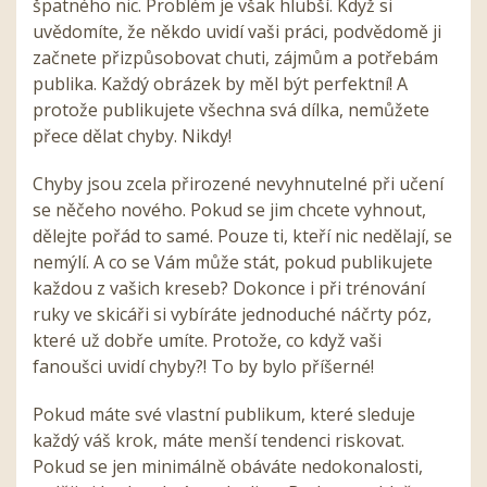
špatného nic. Problém je však hlubší. Když si
uvědomíte, že někdo uvidí vaši práci, podvědomě ji
začnete přizpůsobovat chuti, zájmům a potřebám
publika. Každý obrázek by měl být perfektní! A
protože publikujete všechna svá dílka, nemůžete
přece dělat chyby. Nikdy!
Chyby jsou zcela přirozené nevyhnutelné při učení
se něčeho nového. Pokud se jim chcete vyhnout,
dělejte pořád to samé. Pouze ti, kteří nic nedělají, se
nemýlí. A co se Vám může stát, pokud publikujete
každou z vašich kreseb? Dokonce i při trénování
ruky ve skicáři si vybíráte jednoduché náčrty póz,
které už dobře umíte. Protože, co když vaši
fanoušci uvidí chyby?! To by bylo příšerné!
Pokud máte své vlastní publikum, které sleduje
každý váš krok, máte menší tendenci riskovat.
Pokud se jen minimálně obáváte nedokonalosti,