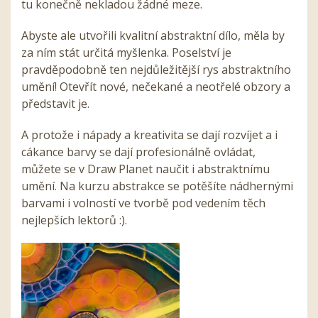
tu konečně nekladou žádné meze.
Abyste ale utvořili kvalitní abstraktní dílo, měla by
za ním stát určitá myšlenka. Poselství je
pravděpodobně ten nejdůležitější rys abstraktního
umění! Otevřít nové, nečekané a neotřelé obzory a
představit je.
A protože i nápady a kreativita se dají rozvíjet a i
cákance barvy se dají profesionálně ovládat,
můžete se v Draw Planet naučit i abstraktnímu
umění. Na kurzu abstrakce se potěšíte nádhernými
barvami i volností ve tvorbě pod vedením těch
nejlepších lektorů :).