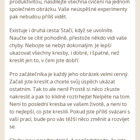
produktivitou, nasdílejte všechna cvičení na jednom
společném obrázku. Vaše neúspěšné experimenty
pak nebudou příliš vidět.
Existuje i druhá cesta: Stačí, když se uvolníte.
Naučte se cítit pohodlně, přestože někdo vidí vaše
chyby. Nebojte se nebýt dokonalým. Je lepší
ukazovat všechny kresby, i dobré, i špatné, než
kreslit jen to, v čem jste dobří.
Pro začátečníka je každý jeho obrázek velmi cenný.
Začali jste kreslit a chcete svůj úspěch ukázat
ostatním. Tak to ale není! Prostě si něco zkuste
nakreslit a pak to klidně roztrhejte! Nelpěte na tom.
Není to poslední kresba ve vašem životě, a není to
to nejlepší, co jste kreslili. Pokud jste příliš svázaní s
vaší prací, bude pro vás těžší něco změnit a rozvíjet
se.