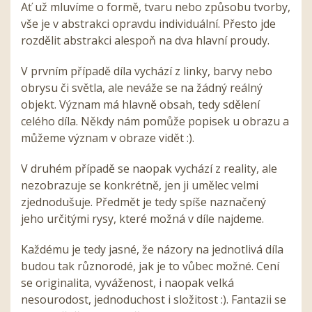
Ať už mluvíme o formě, tvaru nebo způsobu tvorby,
vše je v abstrakci opravdu individuální. Přesto jde
rozdělit abstrakci alespoň na dva hlavní proudy.
V prvním případě díla vychází z linky, barvy nebo
obrysu či světla, ale neváže se na žádný reálný
objekt. Význam má hlavně obsah, tedy sdělení
celého díla. Někdy nám pomůže popisek u obrazu a
můžeme význam v obraze vidět :).
V druhém případě se naopak vychází z reality, ale
nezobrazuje se konkrétně, jen ji umělec velmi
zjednodušuje. Předmět je tedy spíše naznačený
jeho určitými rysy, které možná v díle najdeme.
Každému je tedy jasné, že názory na jednotlivá díla
budou tak různorodé, jak je to vůbec možné. Cení
se originalita, vyváženost, i naopak velká
nesourodost, jednoduchost i složitost :). Fantazii se