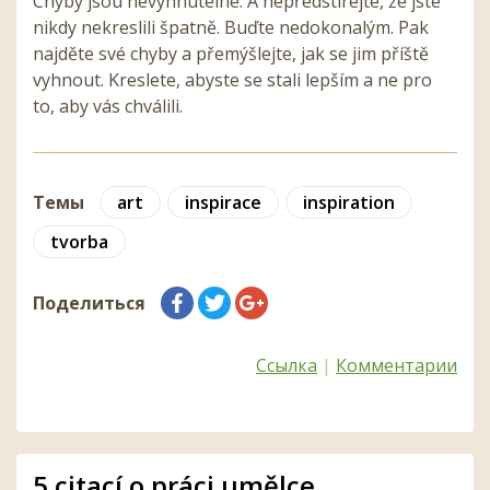
Chyby jsou nevyhnutelné. A nepředstírejte, že jste
nikdy nekreslili špatně. Buďte nedokonalým. Pak
najděte své chyby a přemýšlejte, jak se jim příště
vyhnout. Kreslete, abyste se stali lepším a ne pro
to, aby vás chválili.
Темы
art
inspirace
inspiration
tvorba
Поделиться
Ссылка
|
Комментарии
5 citací o práci umělce