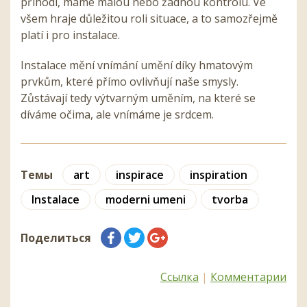
přihodí, máme malou nebo žádnou kontrolu. Ve
všem hraje důležitou roli situace, a to samozřejmě
platí i pro instalace.
Instalace mění vnímání umění díky hmatovým
prvkům, které přímo ovlivňují naše smysly.
Zůstávají tedy výtvarným uměním, na které se
díváme očima, ale vnímáme je srdcem.
Темы
art
inspirace
inspiration
Instalace
moderni umeni
tvorba
Поделиться
Ссылка
|
Комментарии