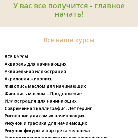
У вас все получится - главное
начать!
Все наши курсы
ВСЕ КУРСЫ
Акварель для начинающих
Акварельная иллюстрация
Акриловая живопись
Живопись маслом для начинающих
Живопись маслом – Продолжение
Иллюстрация для начинающих
Современная каллиграфия. Леттеринг
Рисование для самых начинающих
Рисунок и графика для начинающих
Рисунок фигуры и портрета человека
Курс рисования маркерами для начинающих