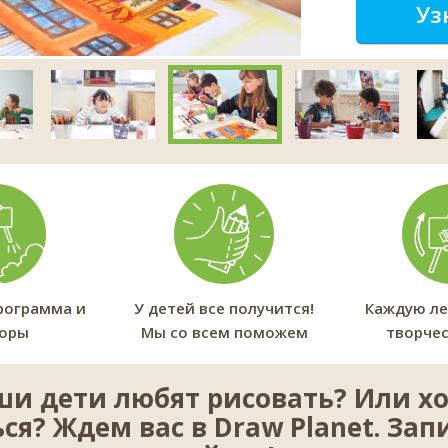
Уз
рограмма и
У детей все получится!
Каждую ле
торы
Мы со всем поможем
творчес
ши дети любят рисовать? Или хо
ся? Ждем вас в Draw Planet. З
ап