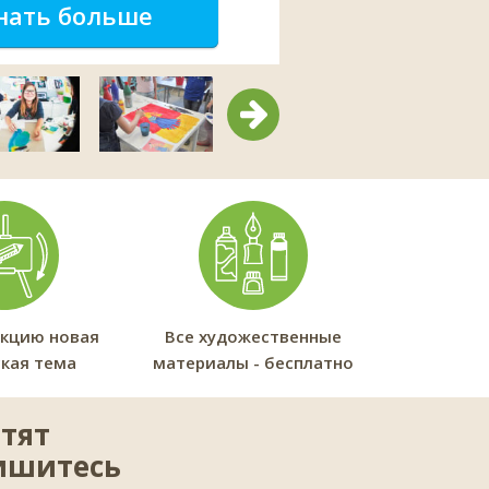
нать больше
Следующий
кцию новая
Все художественные
кая тема
материалы - бесплатно
тят
ишитесь