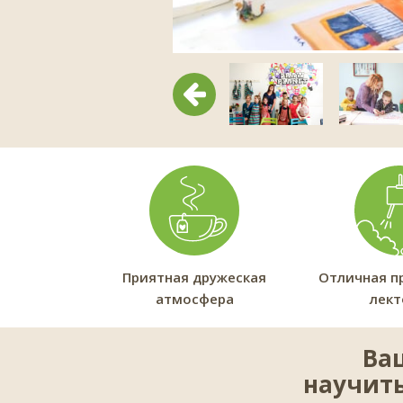
Предыдущий
Приятная дружеская
Отличная п
атмосфера
лек
Ва
научить