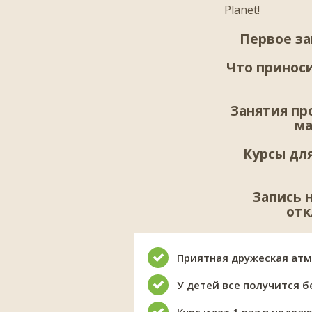
Planet!
Первое за
Что приноси
Занятия про
ма
Курсы дл
Запись 
отк
Приятная дружеская атм
У детей все получится 