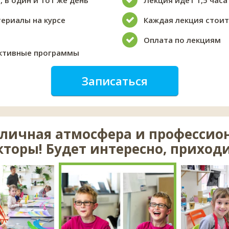
, в один и тот же день
Лекция идет 1,5 часа
ериалы на курсе
Каждая лекция стоит
Оплата по лекциям
ктивные программы
Записаться
тличная атмосфера и професси
кторы! Будет интересно, приходи