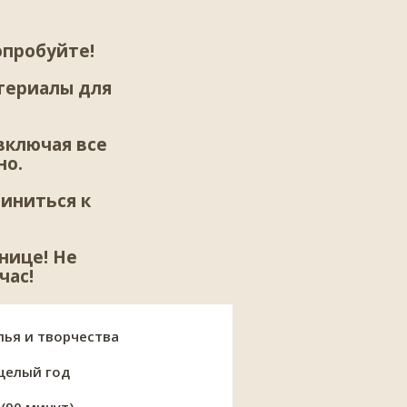
опробуйте!
териалы для
 включая все
но.
иниться к
нице! Не
час!
лья и творчества
 целый год