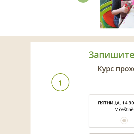
Запишитес
Курс прох
1
ПЯТНИЦА, 14:30 
V češtině