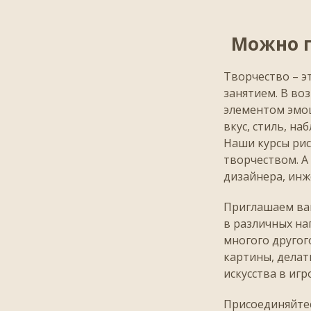
Можно п
Творчество – э
занятием. В во
элементом эмоц
вкус, стиль, на
Наши курсы рис
творчеством. А
дизайнера, инж
Приглашаем ваш
в различных на
многого другог
картины, делат
искусства в иг
Присоединяйтес