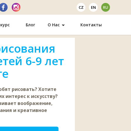
CZ
EN
RU
курс
Блог
О Нас
Контакты
рисования
етей 6-9 лет
ге
бят рисовать? Хотите
х интерес к искусству?
вивает воображение,
ания и креативное