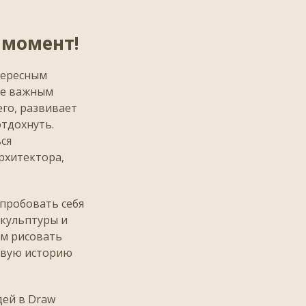
 момент!
тересным
кже важным
го, развивает
отдохнуть.
ся
рхитектора,
пробовать себя
скульптуры и
ем рисовать
ровую историю
дей в Draw