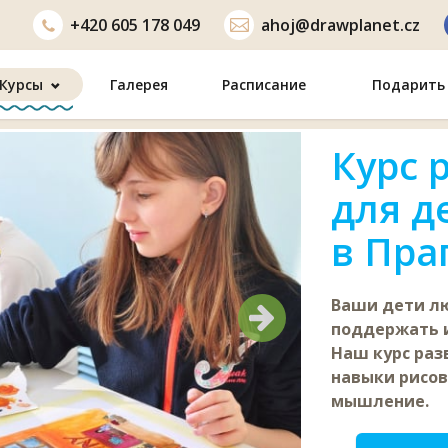
+420
605 178 049
ahoj@drawplanet.cz
Курсы
Галерея
Расписание
Подарить 
Курс 
для д
в Пра
Ваши дети лю
Следующий
Следующий
поддержать и
Наш курс раз
навыки рисов
мышление.