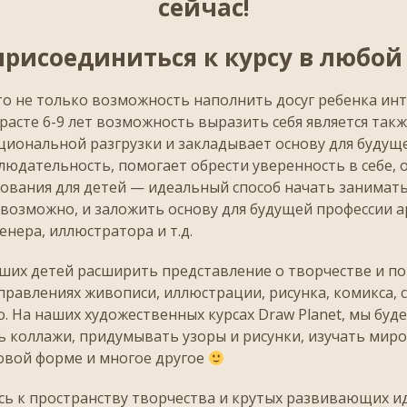
сейчас!
рисоединиться к курсу в любой
то не только возможность наполнить досуг ребенка ин
зрасте 6-9 лет возможность выразить себя является та
иональной разгрузки и закладывает основу для будуще
блюдательность, помогает обрести уверенность в себе, 
ования для детей — идеальный способ начать занимать
 возможно, и заложить основу для будущей профессии а
енера, иллюстратора и т.д.
их детей расширить представление о творчестве и по
правлениях живописи, иллюстрации, рисунка, комикса, 
о. На наших художественных курсах Draw Planet, мы буд
ь коллажи, придумывать узоры и рисунки, изучать ми
ровой форме и многое другое
ь к пространству творчества и крутых развивающих и