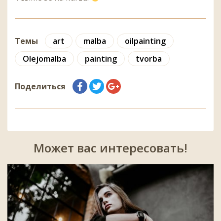
Темы
art
malba
oilpainting
Olejomalba
painting
tvorba
Поделиться
Может вас интересовать!