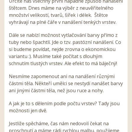
Určitě nás všechny první napadne způsob nanášení
štětcem. Dnes máme na výběr z neuvěřitelného
množství velikostí, tvarů, šířek i délek. Štětce
vyhrávají na plné čáře v nanášení tenkých vrstev.
Dále se nabízí možnost vytlačování barvy přímo z
tuby nebo špachtlí. Jde o tzv. pastózní nanášení. Co
si budeme povídat, nejde zrovna o ekonomickou
variantu :). Musíme také počítat s dlouhým
schnutím tlustých vrstev. Ale efekt to má báječný!
Nesmíme zapomenout ani na nanášení různými
částmi těla. Někteří umělci se nestydí nanášet barvy
ani jinými částmi těla, než jsou ruce a nohy.
A jak je to s dělením podle počtu vrstev? Tady jsou
možnosti jen dvě.
Jestliže spěcháme, čas nám nedovolí čekat na
proschnutí a máme rádi rychlou malbu, použijeme