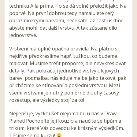
techniku Alla prima. To se dá volně přeložit jako Na
poprvé. Na první dobrou tedy namalujete celý
obraz mokrými barvami, nečekáte, až část uschne,
abyste mohli dát další vrstvu. A tak zůstane dílo
jednovrstvé.
Vrstvení má úplně opačná pravidla. Na plátno si
nejdříve předkreslíme např. tužkou, co budeme
malovat. Musíme trefit proporce, ale nevykreslovat
detaily. Pak pokračují jednotlivé vrstvy olejových
barev, podmalba, následuje malba jako taková, pak
přicházíme ke stínování a poslední vrstvou. Mezi
všemi vrstvami je nutný poměrně dlouhý časový
rozestup, ale výsledky stojí za to!
Nejlepší je, vyzkoušet olejomalbu u nás v Draw
Planet! Pochopíte její kouzlo a naučíte se tipům a
trikům, které Vás dovedou ke krásným výsledkům.
Těšíme se na kurzu!