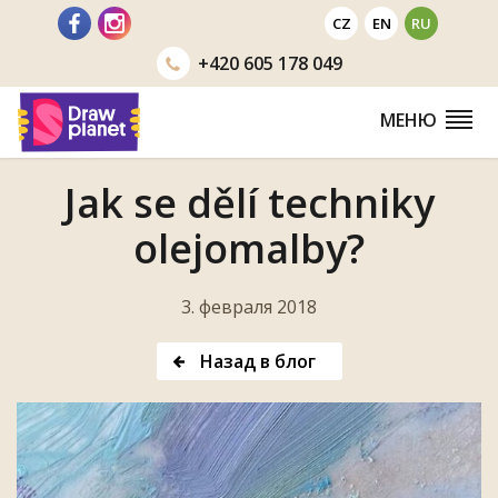
Перейти
CZ
EN
RU
+420
605 178 049
МЕНЮ
Jak se dělí techniky
olejomalby?
3. февраля 2018
Назад в блог