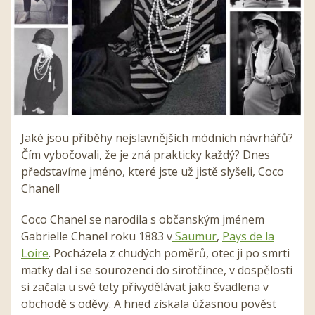
Jaké jsou příběhy nejslavnějších módních návrhářů?
Čím vybočovali, že je zná prakticky každý? Dnes
představíme jméno, které jste už jistě slyšeli, Coco
Chanel!
Coco Chanel se narodila s občanským jménem
Gabrielle Chanel roku 1883 v
Saumur
,
Pays de la
Loire
. Pocházela z chudých poměrů, otec ji po smrti
matky dal i se sourozenci do sirotčince, v dospělosti
si začala u své tety přivydělávat jako švadlena v
obchodě s oděvy. A hned získala úžasnou pověst