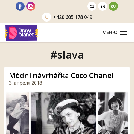
Перейти
CZ
EN
RU
+420
605 178 049
МЕНЮ
#slava
Módní návrhářka Coco Chanel
3. апреля 2018