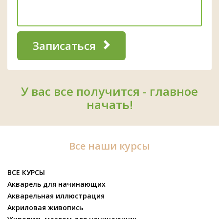
Записаться
У вас все получится - главное
начать!
Все наши курсы
ВСЕ КУРСЫ
Акварель для начинающих
Акварельная иллюстрация
Акриловая живопись