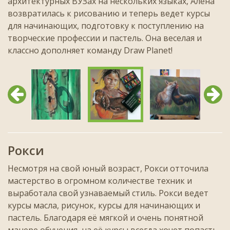
архитектурных ВУЗах на нескольких языках, Алена
возвратилась к рисованию и теперь ведет курсы
для начинающих, подготовку к поступлению на
творческие профессии и пастель. Она веселая и
классно дополняет команду Draw Planet!
Предыдущий
След
Рокси
Несмотря на свой юный возраст, Рокси отточила
мастерство в огромном количестве техник и
выработала свой узнаваемый стиль. Рокси ведет
курсы масла, рисунок, курсы для начинающих и
пастель. Благодаря её мягкой и очень понятной
манере обучения, на её курсы всегда хочет попасть