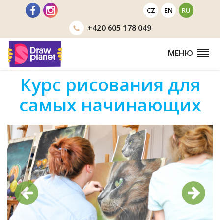
Перейти
CZ
EN
RU
+420
605 178 049
МЕНЮ
Курс рисования для
самых начинающих
Предыдущий
Следую
Предыдущий
Следующ