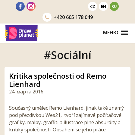
Перейти
CZ
EN
RU
+420
605 178 049
МЕНЮ
#Sociální
Kritika společnosti od Remo
Lienhard
24. марта 2016
Současný umělec Remo Lienhard, jinak také známý
pod přezdívkou Wes21, tvoří zajímavé počítačové
grafiky, malby, graffiti a ilustrace plné absurdity a
kritiky společnosti. Obsahem se jeho práce