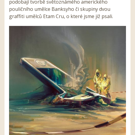
podobají tvorbě světoznámého amerického
pouličního umělce Banksyho či skupiny dvou
graffiti umělců Etam Cru, o které jsme již psali.