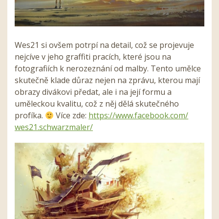
Wes21 si ovšem potrpí na detail, což se projevuje
nejcíve v jeho graffiti pracích, které jsou na
fotografiích k nerozeznání od malby. Tento umělce
skutečně klade důraz nejen na zprávu, kterou mají
obrazy divákovi předat, ale i na její formu a
uměleckou kvalitu, což z něj dělá skutečného
profíka.
Více zde:
https://www.facebook.com/
wes21.schwarzmaler/