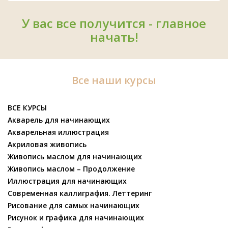
У вас все получится - главное
начать!
Все наши курсы
ВСЕ КУРСЫ
Акварель для начинающих
Акварельная иллюстрация
Акриловая живопись
Живопись маслом для начинающих
Живопись маслом – Продолжение
Иллюстрация для начинающих
Современная каллиграфия. Леттеринг
Рисование для самых начинающих
Рисунок и графика для начинающих