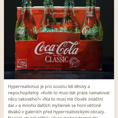
Hyperrealismus je pro soustu lidí děsivý a
nepochopitelný. «Kolik to musí dát práce namalovat
něco takového?» «Na to musí mít člověk zvláštní
dar.» a mnoho dalších myšlenek se honí většině
diváků v galeriích před hyperrealistickými obrazy…