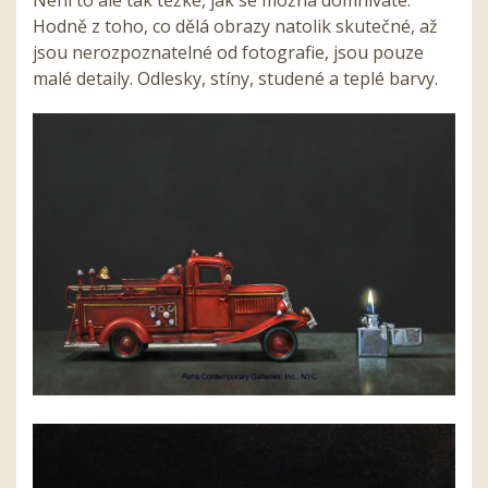
Není to ale tak těžké, jak se možná domníváte.
Hodně z toho, co dělá obrazy natolik skutečné, až
jsou nerozpoznatelné od fotografie, jsou pouze
malé detaily. Odlesky, stíny, studené a teplé barvy.