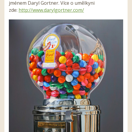
jménem Daryl Gortner. Více o umělkyni
zde:
http://www.darylgortner.
com/