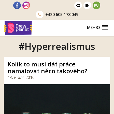
Перейти
CZ
EN
RU
+420
605 178 049
МЕНЮ
#Hyperrealismus
Kolik to musí dát práce
namalovat něco takového?
14. июля 2016