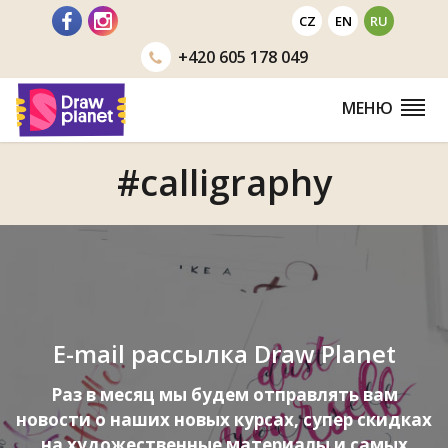
Перейти
CZ
EN
RU
+420
605 178 049
МЕНЮ
#calligraphy
E-mail рассылка Draw Planet
Раз в месяц мы будем отправлять вам
новости о наших новых курсах, супер скидках
на художественные материалы и самых