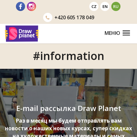
Перейти
CZ
EN
RU
+420
605 178 049
МЕНЮ
#information
E-mail рассылка Draw Planet
Раз в месяц мы будем отправлять вам
новости о наших новых курсах, супер скидках
на художественные материалы и самых