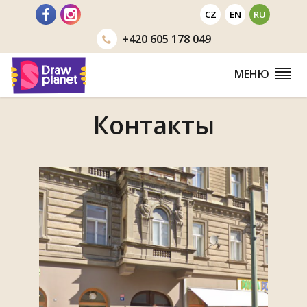
Перейти
CZ
EN
RU
+420
605 178 049
МЕНЮ
Контакты
Предыдущий
Следующий