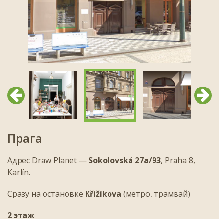
Предыдущий
След
Прага
Адрес Draw Planet —
Sokolovská 27a/93
, Praha 8,
Karlín.
Сразу на остановке
Křižíkova
(метро, трамвай)
2 этаж