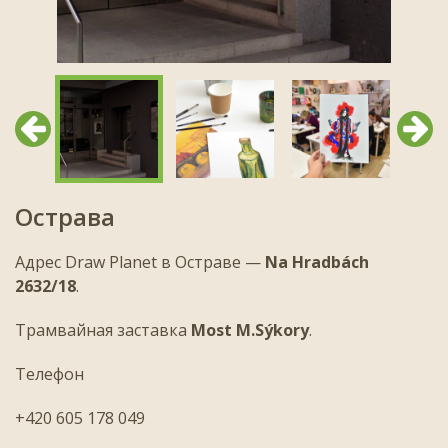
Предыдущий
След
Острава
Адрес Draw Planet в Остраве —
Na Hradbách
2632/18
.
Трамвайная заставка
Most M.Sýkory
.
Телефон
+420 605 178 049