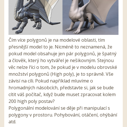
Čím více polygonů je na modelové oblasti, tím
přesnější model to je. Nicméně to neznamená, že
pokud model obsahuje jen pár polygonů, je špatný
a člověk, který ho vytvářel je nešikovným. Stejnou
věc nelze říci o tom, že pokud je v modelu obrovské
množství polygonů (High poly), je to správně. Vše
závisí na cíli. Pokud například mluvíme o
hromadných násobcích, představte si, jak se bude
cítit váš počítač, když bude muset zpracovat kolem
200 high poly postav?
Polygonální modelování se děje při manipulací s
polygony v prostoru. Pohybování, otáčení, ohýbání
atd.