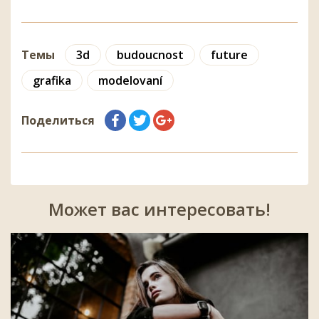
Темы
3d
budoucnost
future
grafika
modelovaní
Поделиться
Может вас интересовать!