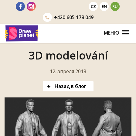
Перейти
CZ
EN
RU
+420
605 178 049
МЕНЮ
3D modelování
12. апреля 2018
Назад в блог