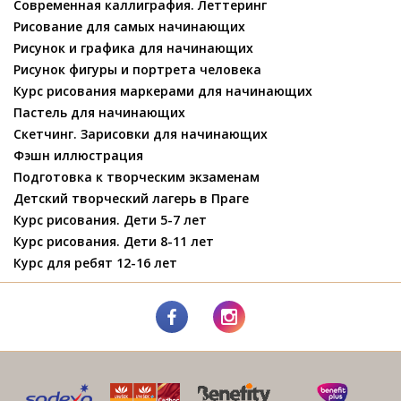
Современная каллиграфия. Леттеринг
Рисование для самых начинающих
Рисунок и графика для начинающих
Рисунок фигуры и портрета человека
Курс рисования маркерами для начинающих
Пастель для начинающих
Скетчинг. Зарисовки для начинающих
Фэшн иллюстрация
Подготовка к творческим экзаменам
Детский творческий лагерь в Праге
Курс рисования. Дети 5-7 лет
Курс рисования. Дети 8-11 лет
Курс для ребят 12-16 лет