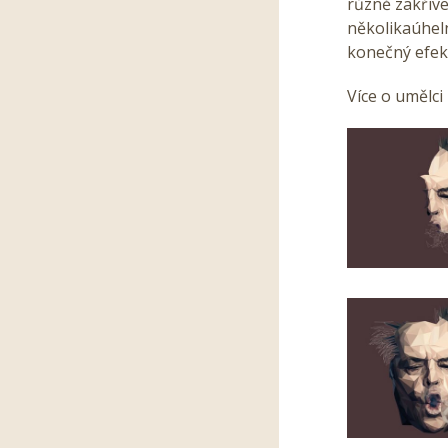
různě zakřiv
několikaúheln
konečný efek
Více o umělci