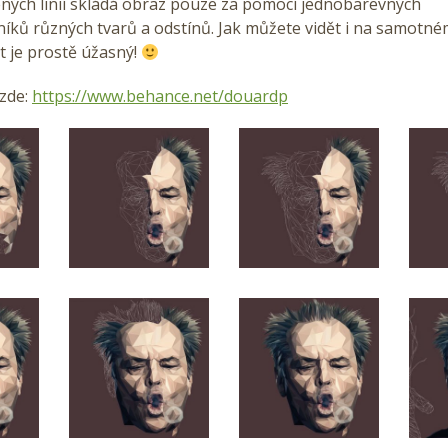
ených linií skládá obraz pouze za pomocí jednobarevných
íků různých tvarů a odstínů. Jak můžete vidět i na samotn
t je prostě úžasný!
 zde:
https://www.behance.net/douardp