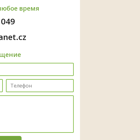
любое время
 049
anet.cz
бщение