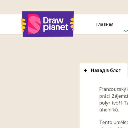
Перейти
Главная
Назад в блог
Francouzský i
práci. Zájemc
poly» tvoří. 
úhelníků.
Tento uměleck