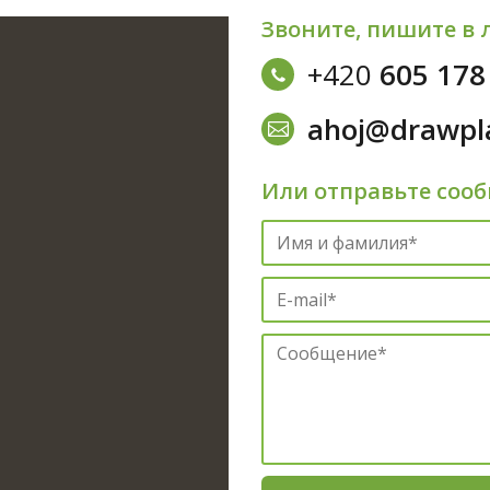
Звоните, пишите в 
+420
605 178
ahoj@drawpl
Или отправьте соо