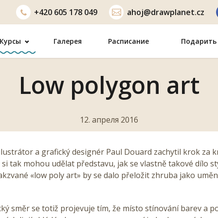
+420
605 178 049
ahoj@drawplanet.cz
Курсы
Галерея
Расписание
Подарить 
Low polygon art
12. апреля 2016
lustrátor a grafický designér Paul Douard zachytil krok za
i si tak mohou udělat představu, jak se vlastně takové dílo s
Takzvané «low poly art» by se dalo přeložit zhruba jako uměn
ý směr se totiž projevuje tím, že místo stínování barev a p