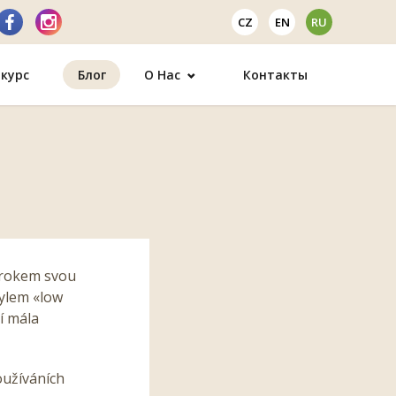
CZ
EN
RU
курс
Блог
О Нас
Контакты
 krokem svou
tylem «low
í mála
oužíváních