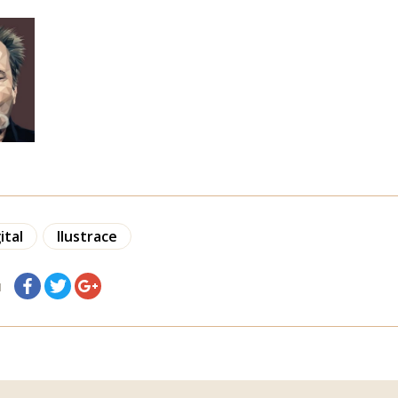
ital
Ilustrace
я