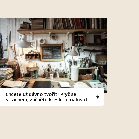
Chcete už dávno tvořit? Pryč se
strachem, začněte kreslit a malovat!