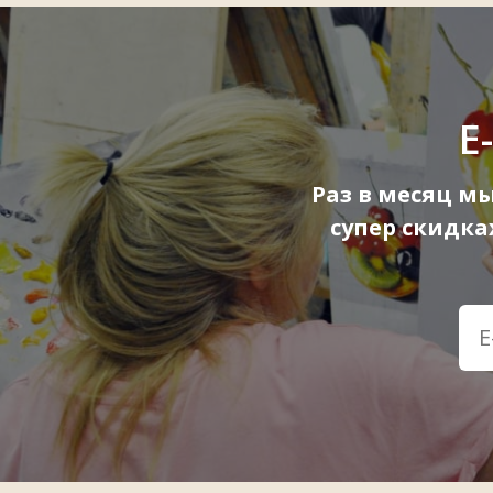
E
Раз в месяц м
супер скидк