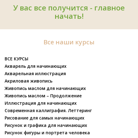
У вас все получится - главное
начать!
Все наши курсы
ВСЕ КУРСЫ
Акварель для начинающих
Акварельная иллюстрация
Акриловая живопись
Живопись маслом для начинающих
Живопись маслом – Продолжение
Иллюстрация для начинающих
Современная каллиграфия. Леттеринг
Рисование для самых начинающих
Рисунок и графика для начинающих
Рисунок фигуры и портрета человека