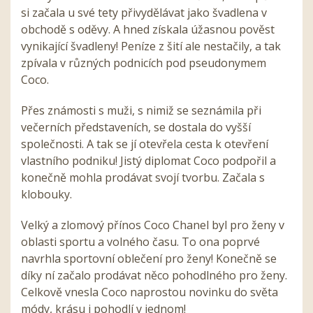
si začala u své tety přivydělávat jako švadlena v
obchodě s oděvy. A hned získala úžasnou pověst
vynikající švadleny! Peníze z šití ale nestačily, a tak
zpívala v různých podnicích pod pseudonymem
Coco.
Přes známosti s muži, s nimiž se seznámila při
večerních představeních, se dostala do vyšší
společnosti. A tak se jí otevřela cesta k otevření
vlastního podniku! Jistý diplomat Coco podpořil a
konečně mohla prodávat svojí tvorbu. Začala s
klobouky.
Velký a zlomový přínos Coco Chanel byl pro ženy v
oblasti sportu a volného času. To ona poprvé
navrhla sportovní oblečení pro ženy! Konečně se
díky ní začalo prodávat něco pohodlného pro ženy.
Celkově vnesla Coco naprostou novinku do světa
módy, krásu i pohodlí v jednom!