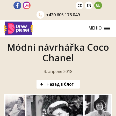
Перейти
CZ
EN
RU
+420
605 178 049
МЕНЮ
Módní návrhářka Coco
Chanel
3. апреля 2018
Назад в блог