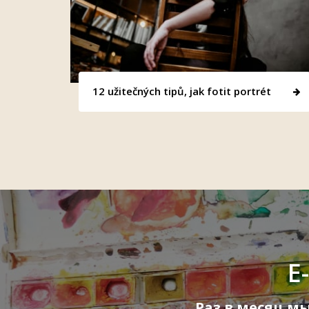
12 užitečných tipů, jak fotit portrét
E
Раз в месяц м