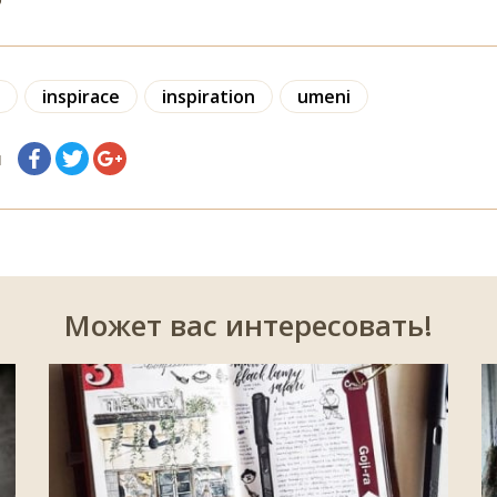
inspirace
inspiration
umeni
я
Может вас интересовать!