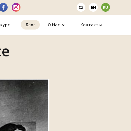
CZ
EN
RU
курс
Блог
О Нас
Контакты
ce