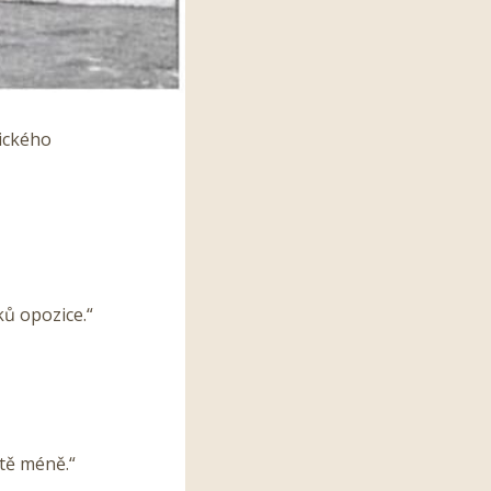
ického
ků opozice.“
ště méně.“