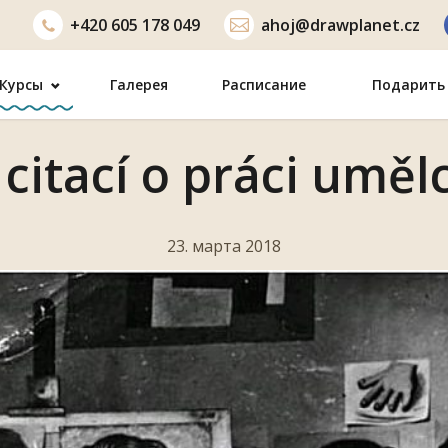
+420
605 178 049
ahoj@drawplanet.cz
Курсы
Галерея
Расписание
Подарить 
 citací o práci uměl
23. марта 2018