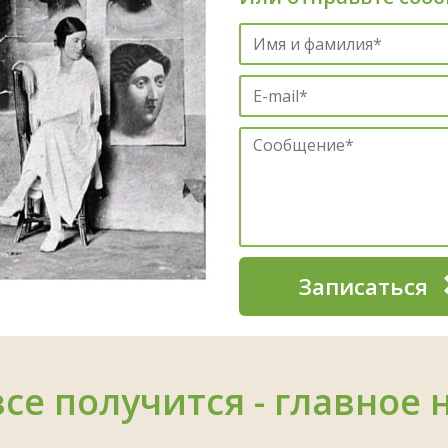
Записаться
все получится - главное 