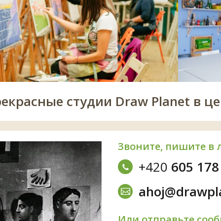
рекрасные студии Draw Planet в це
Звоните, пишите в 
+420
605 178
ahoj@drawpl
Или отправьте соо