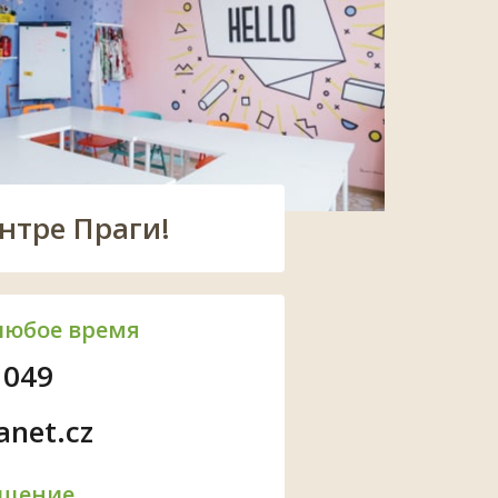
нтре Праги!
любое время
 049
anet.cz
бщение