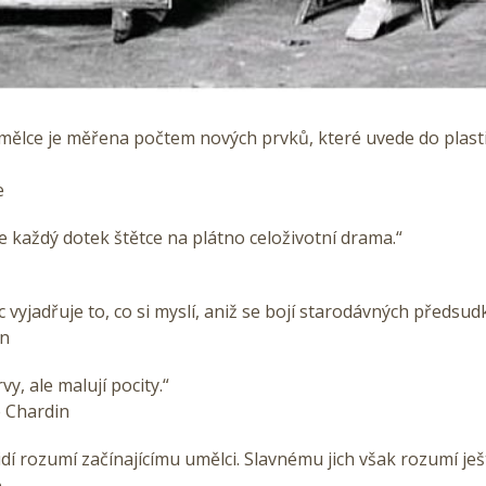
umělce je měřena počtem nových prvků, které uvede do plast
e
e každý dotek štětce na plátno celoživotní drama.“
 vyjadřuje to, co si myslí, aniž se bojí starodávných předsud
in
vy, ale malují pocity.“
e Chardin
lidí rozumí začínajícímu umělci. Slavnému jich však rozumí je
o