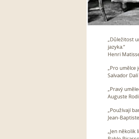
„Důležitost 
jazyka.“
Henri Matiss
„Pro umělce j
Salvador Dalí
„Pravý umělec
Auguste Rod
„Používají bar
Jean-Baptist
„Jen několik 
Pablo Picass