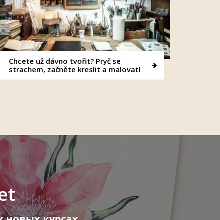
Chcete už dávno tvořit? Pryč se
strachem, začněte kreslit a malovat!
et
 новых курсах,