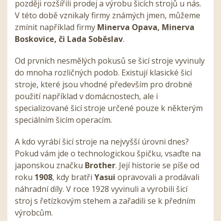
později rozšířili prodej a výrobu šicích strojů u nás.
V této době vznikaly firmy známých jmen, můžeme
zmínit například firmy
Minerva Opava, Minerva
Boskovice, či Lada Soběslav
.
Od prvních nesmělých pokusů se šicí stroje vyvinuly
do mnoha rozličných podob. Existují klasické šicí
stroje, které jsou vhodné především pro drobné
použití například v domácnostech, ale i
specializované šicí stroje určené pouze k některým
speciálním šicím operacím.
A kdo vyrábí šicí stroje na nejvyšší úrovni dnes?
Pokud vám jde o technologickou špičku, vsaďte na
japonskou značku
Brother
. Její historie se píše od
roku
1908
, kdy bratři
Yasui
opravovali a prodávali
náhradní díly. V roce 1928 vyvinuli a vyrobili šicí
stroj s řetízkovým stehem a zařadili se k předním
výrobcům.