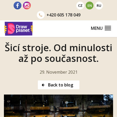
Go
CZ
EN
RU
to
+420
605 178 049
MENU
Šicí stroje. Od minulosti
až po současnost.
29. November 2021
Back to blog