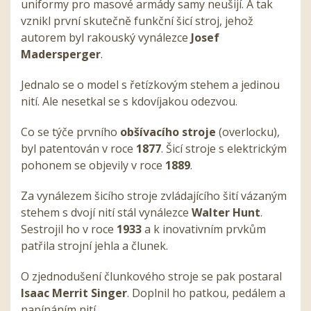
uniformy pro masové armády samy neušijí. A tak
vznikl první skutečně funkční šicí stroj, jehož
autorem byl rakouský vynálezce
Josef
Madersperger
.
Jednalo se o model s řetízkovým stehem a jedinou
nití. Ale nesetkal se s kdovíjakou odezvou.
Co se týče prvního
obšívacího stroje
(overlocku),
byl patentován v roce
1877
. Šicí stroje s elektrickým
pohonem se objevily v roce
1889
.
Za vynálezem šicího stroje zvládajícího šití vázaným
stehem s dvojí nití stál vynálezce
Walter Hunt
.
Sestrojil ho v roce
1933
a k inovativním prvkům
patřila strojní jehla a člunek.
O zjednodušení člunkového stroje se pak postaral
Isaac Merrit Singer
. Doplnil ho patkou, pedálem a
napínáním nití.