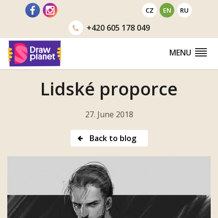
Go
CZ
EN
RU
to
+420
605 178 049
MENU
Lidské proporce
27. June 2018
Back to blog