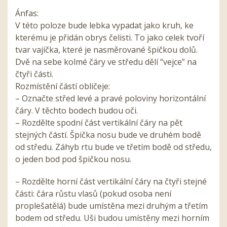
Ánfas:
V této poloze bude lebka vypadat jako kruh, ke
kterému je přidán obrys čelisti. To jako celek tvoří
tvar vajíčka, které je nasměrované špičkou dolů.
Dvě na sebe kolmé čáry ve středu dělí “vejce” na
čtyři části.
Rozmístění částí obličeje:
– Označte střed levé a pravé poloviny horizontální
čáry. V těchto bodech budou oči.
– Rozdělte spodní část vertikální čáry na pět
stejných částí. Špička nosu bude ve druhém bodě
od středu. Záhyb rtu bude ve třetím bodě od středu,
o jeden bod pod špičkou nosu.
– Rozdělte horní část vertikální čáry na čtyři stejné
části: čára růstu vlasů (pokud osoba není
proplešatělá) bude umístěna mezi druhým a třetím
bodem od středu. Uši budou umístěny mezi horním