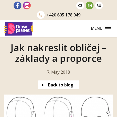
Go
CZ
EN
RU
to
+420
605 178 049
MENU
Jak nakreslit obličej –
základy a proporce
7. May 2018
Back to blog