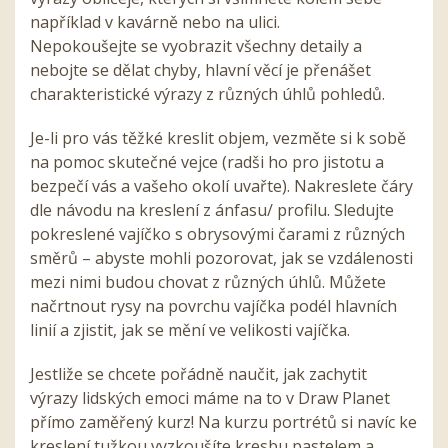
například v kavárně nebo na ulici.
Nepokoušejte se vyobrazit všechny detaily a
nebojte se dělat chyby, hlavní věcí je přenášet
charakteristické výrazy z různých úhlů pohledů.
Je-li pro vás těžké kreslit objem, vezměte si k sobě
na pomoc skutečné vejce (radši ho pro jistotu a
bezpečí vás a vašeho okolí uvařte). Nakreslete čáry
dle návodu na kreslení z ánfasu/ profilu. Sledujte
pokreslené vajíčko s obrysovými čarami z různých
směrů – abyste mohli pozorovat, jak se vzdálenosti
mezi nimi budou chovat z různých úhlů. Můžete
načrtnout rysy na povrchu vajíčka podél hlavních
linií a zjistit, jak se mění ve velikosti vajíčka.
Jestliže se chcete pořádně naučit, jak zachytit
výrazy lidských emoci máme na to v Draw Planet
přímo zaměřený kurz! Na kurzu portrétů si navíc ke
kreslení tužkou vyzkoušíte kresbu pastelem a