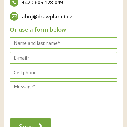
+420
605 178 049
ahoj@drawplanet.cz
Or use a form below
Send