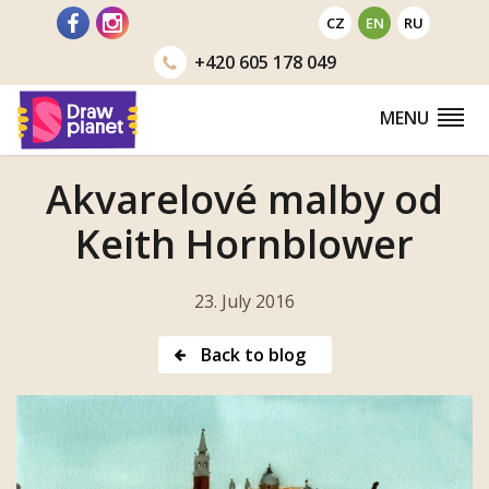
Go
CZ
EN
RU
to
+420
605 178 049
MENU
Akvarelové malby od
Keith Hornblower
23. July 2016
Back to blog