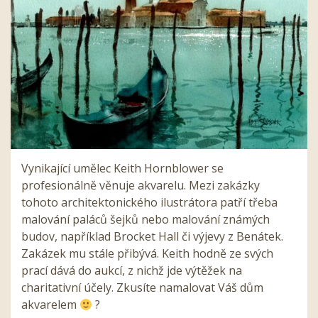
Vynikající umělec Keith Hornblower se
profesionálně věnuje akvarelu. Mezi zakázky
tohoto architektonického ilustrátora patří třeba
malování paláců šejků nebo malování známých
budov, například Brocket Hall či výjevy z Benátek.
Zakázek mu stále přibývá. Keith hodně ze svých
prací dává do aukcí, z nichž jde výtěžek na
charitativní účely. Zkusíte namalovat Váš dům
akvarelem
?