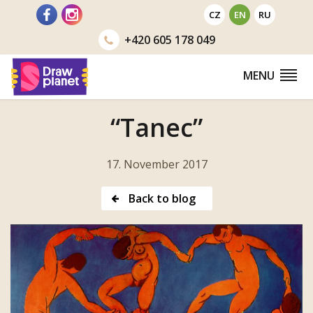
Go
CZ
EN
RU
to
+420
605 178 049
MENU
“Tanec”
17. November 2017
Back to blog