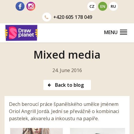
Go
CZ
EN
RU
to
+420
605 178 049
MENU
Mixed media
24. June 2016
Back to blog
Dech beroucí práce španělského umělce jménem
Oriol Angrill Jordà. Jední se převážně o kombinaci
pastelek, akvarelu a inkoustu na papíře.