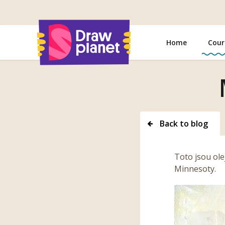
Go
to
Home
Cour
Back to blog
Toto jsou ol
Minnesoty.