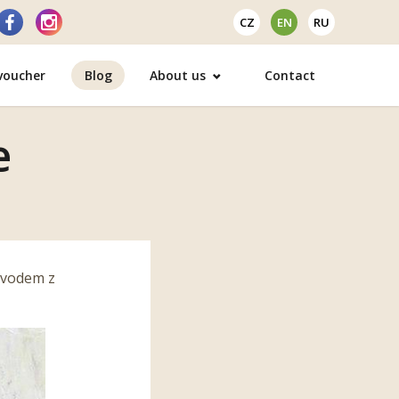
CZ
EN
RU
 voucher
Blog
About us
Contact
e
ůvodem z