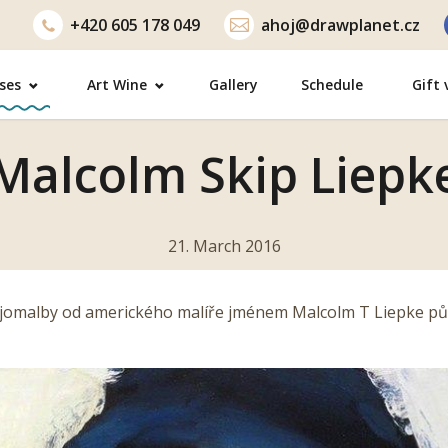
+420
605 178 049
ahoj@drawplanet.cz
ses
Art Wine
Gallery
Schedule
Gift
Malcolm Skip Liepk
21. March 2016
ejomalby od amerického malíře jménem Malcolm T Liepke p