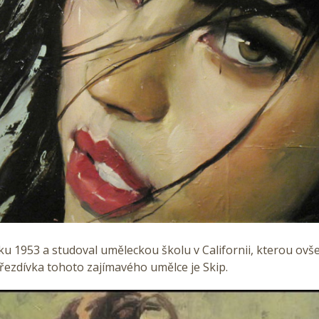
ku 1953 a studoval uměleckou školu v Californii, kterou ov
řezdívka tohoto zajímavého umělce je Skip.