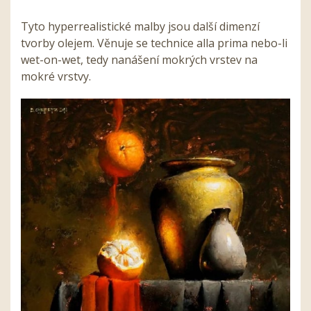
Tyto hyperrealistické malby jsou další dimenzí
tvorby olejem. Věnuje se technice alla prima nebo-li
wet-on-wet, tedy nanášení mokrých vrstev na
mokré vrstvy.