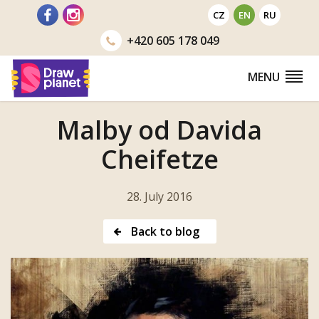
Go
CZ
EN
RU
to
+420
605 178 049
MENU
Malby od Davida
Cheifetze
28. July 2016
Back to blog