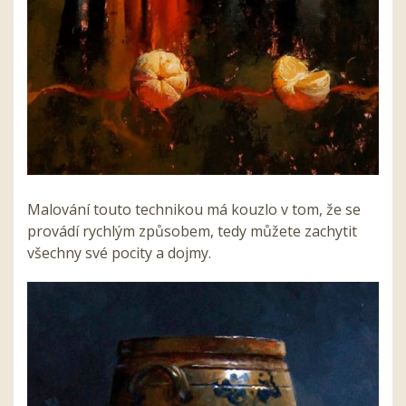
Malování touto technikou má kouzlo v tom, že se
provádí rychlým způsobem, tedy můžete zachytit
všechny své pocity a dojmy.