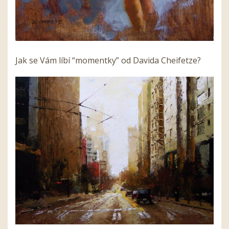
Jak se Vám líbí “momentky” od Davida Cheifetze?