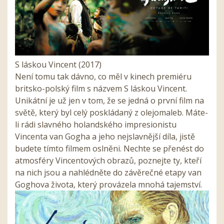
S láskou Vincent (2017)
Není tomu tak dávno, co měl v kinech premiéru
britsko-polský film s názvem S láskou Vincent.
Unikátní je už jen v tom, že se jedná o první film na
světě, který byl celý poskládaný z olejomaleb. Máte-
li rádi slavného holandského impresionistu
Vincenta van Gogha a jeho nejslavnější díla, jistě
budete tímto filmem oslněni. Nechte se přenést do
atmosféry Vincentových obrazů, poznejte ty, kteří
na nich jsou a nahlédněte do závěrečné etapy van
Goghova života, který provázela mnohá tajemství.