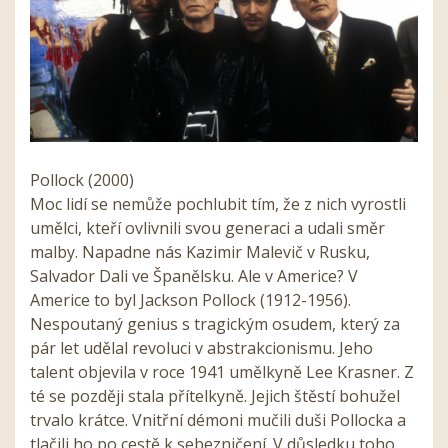
Pollock (2000)
Moc lidí se nemůže pochlubit tím, že z nich vyrostli
umělci, kteří ovlivnili svou generaci a udali směr
malby. Napadne nás Kazimir Malevič v Rusku,
Salvador Dali ve Španělsku. Ale v Americe? V
Americe to byl Jackson Pollock (1912-1956).
Nespoutaný genius s tragickým osudem, který za
pár let udělal revoluci v abstrakcionismu. Jeho
talent objevila v roce 1941 umělkyně Lee Krasner. Z
té se později stala přítelkyně. Jejich štěstí bohužel
trvalo krátce. Vnitřní démoni mučili duši Pollocka a
tlačili ho po cestě k sebezničení. V důsledku toho