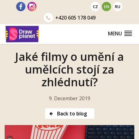
Go
CZ
EN
RU
to
+420
605 178 049
MENU
Jaké filmy o umění a
umělcích stojí za
zhlédnutí?
9. December 2019
Back to blog