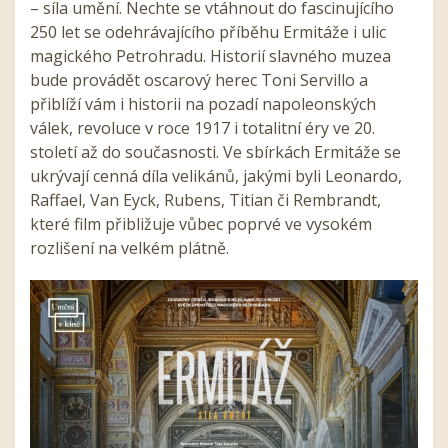
– síla umění. Nechte se vtáhnout do fascinujícího
250 let se odehrávajícího příběhu Ermitáže i ulic
magického Petrohradu. Historií slavného muzea
bude provádět oscarový herec Toni Servillo a
přiblíží vám i historii na pozadí napoleonských
válek, revoluce v roce 1917 i totalitní éry ve 20.
století až do současnosti. Ve sbírkách Ermitáže se
ukrývají cenná díla velikánů, jakými byli Leonardo,
Raffael, Van Eyck, Rubens, Titian či Rembrandt,
které film přibližuje vůbec poprvé ve vysokém
rozlišení na velkém plátně.