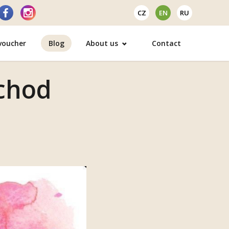
CZ
EN
RU
 voucher
Blog
About us
Contact
echod