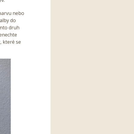
 barvu nebo
alby do
ento druh
enechte
, které se