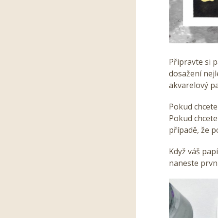
Připravte si 
dosažení nej
akvarelový p
Pokud chcete 
Pokud chcete
případě, že 
Když váš papí
naneste první