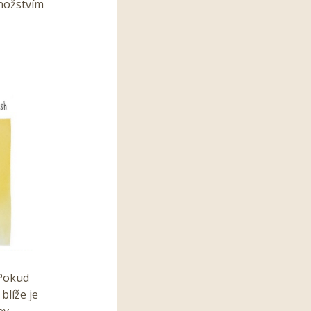
nožstvím
 Pokud
blíže je
ev.