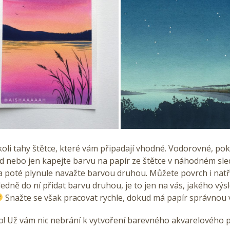
koli tahy štětce, které vám připadají vhodné. Vodorovné, po
ed nebo jen kapejte barvu na papír ze štětce v náhodném sl
a poté plynule navažte barvou druhou. Můžete povrch i natř
edně do ní přidat barvu druhou, je to jen na vás, jakého výs
Snažte se však pracovat rychle, dokud má papír správnou 
o! Už vám nic nebrání k vytvoření barevného akvarelového 