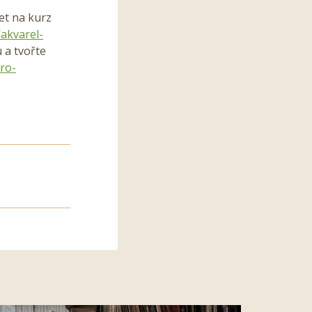
et na kurz
akvarel-
 a tvořte
ro-