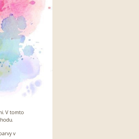
mi. V tomto
chodu.
barvy v