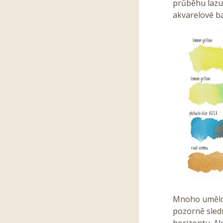
průběhu lazu
akvarelové b
Mnoho umělců
pozorně sleduj
horizontu. Ak