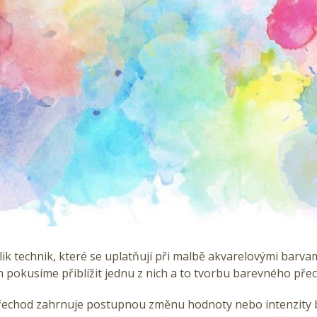
lik technik, které se uplatňují při malbě akvarelovými barva
 pokusíme přiblížit jednu z nich a to tvorbu barevného pře
řechod zahrnuje postupnou změnu hodnoty nebo intenzity 