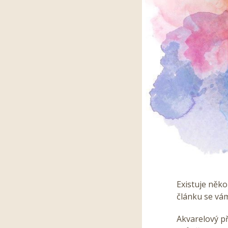
Existuje něko
článku se vám
Akvarelový p