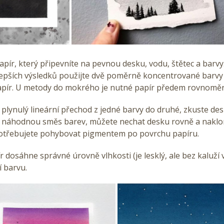
papír, který připevníte na pevnou desku, vodu, štětec a barvy
lepších výsledků použijte dvě poměrně koncentrované barvy 
apír. U metody do mokrého je nutné papír předem rovnoměrn
plynulý lineární přechod z jedné barvy do druhé, zkuste des
 náhodnou směs barev, můžete nechat desku rovně a nakloni
potřebujete pohybovat pigmentem po povrchu papíru.
r dosáhne správné úrovně vlhkosti (je lesklý, ale bez kaluží 
 barvu.