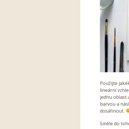
Použijte jaké
lineární vzhl
jednu oblast 
barvou a násl
dosáhnout.
Směle do toh