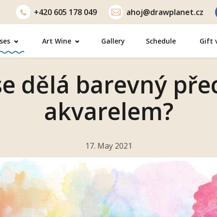
+420
605 178 049
ahoj@drawplanet.cz
ses
Art Wine
Gallery
Schedule
Gift
se dělá barevný př
akvarelem?
17. May 2021