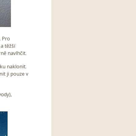
. Pro
a těžší
ě navlhčit.
ku naklonit.
t ji pouze v
vody),