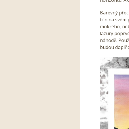
Barevný přec
tón na svém 
mokrého, neb
lazury poprv
náhodě. Použi
budou doplňo