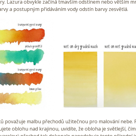
ry. Lazura obvykle začíná tmavším odstínem nebo větším m
arvy a postupným přidáváním vody odstín barvy zesvětlá.
 považuje malbu přechodů užitečnou pro malování nebe.
ete oblohu nad krajinou, uvidíte, že obloha je světlejší, čím 
varelový přechod tak dokonale napodobuje tento přírodní j