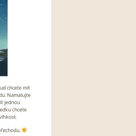
kud chcete mít
edu. Namalujte
ít jednou
ledku chcete
vlhkost.
přechodu.