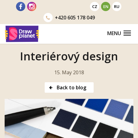
Go
CZ
EN
RU
to
+420
605 178 049
MENU
Interiérový design
15. May 2018
Back to blog