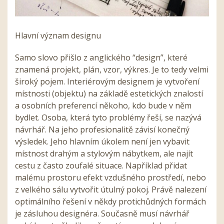
Hlavní význam designu
Samo slovo přišlo z anglického “design”, které
znamená projekt, plán, vzor, výkres. Je to tedy velmi
široký pojem. Interiérovým designem je vytvoření
místnosti (objektu) na základě estetických znalostí
a osobních preferencí někoho, kdo bude v něm
bydlet. Osoba, která tyto problémy řeší, se nazývá
návrhář. Na jeho profesionalitě závisí konečný
výsledek. Jeho hlavním úkolem není jen vybavit
místnost drahým a stylovým nábytkem, ale najít
cestu z často zoufalé situace. Například přidat
malému prostoru efekt vzdušného prostředí, nebo
z velkého sálu vytvořit útulný pokoj. Právě nalezení
optimálního řešení v někdy protichůdných formách
je zásluhou designéra. Současně musí návrhář