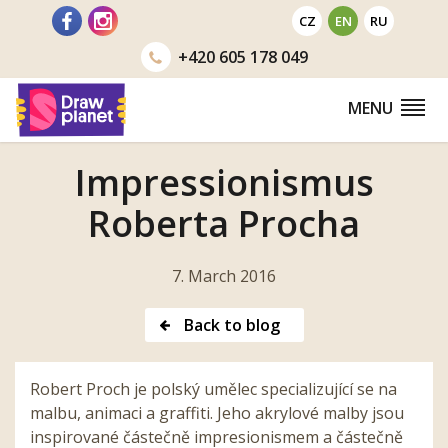
Go
CZ
EN
RU
to
+420
605 178 049
MENU
Impressionismus
Roberta Procha
7. March 2016
Back to blog
Robert Proch je polský umělec specializující se na
malbu, animaci a graffiti. Jeho akrylové malby jsou
inspirované částečně impresionismem a částečně