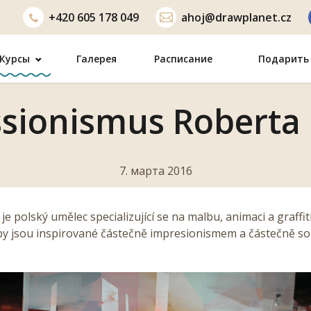
+420
605 178 049
ahoj@drawplanet.cz
Курсы
Галерея
Расписание
Подарить 
sionismus Roberta
7. марта 2016
je polský umělec specializující se na malbu, animaci a graffiti
by jsou inspirované částečně impresionismem a částečně 