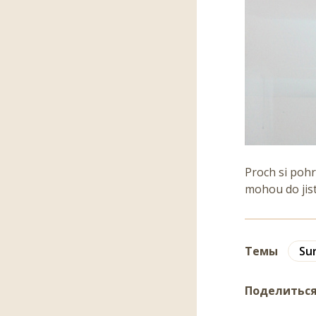
Proch si poh
mohou do jist
Темы
Su
Поделитьс