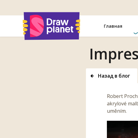
Перейти
Главная
Impres
Назад в блог
Robert Proch 
akrylové mal
uměním.