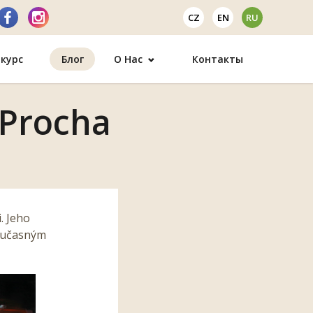
CZ
EN
RU
курс
Блог
О Нас
Контакты
 Procha
. Jeho
současným