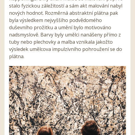
stalo fyzickou záležitostí a sám akt malování nabyl
nových hodnot. Rozměrná abstraktní plátna pak
byla výsledkem nejvyššího podvědomého
duševního prožitku a umění bylo motivováno
nadsmyslově. Barvy byly umělci nanášeny přímo z
tuby nebo plechovky a malba vznikala jakožto
výsledek umělcova impulzivního pohroužení se do
plátna.