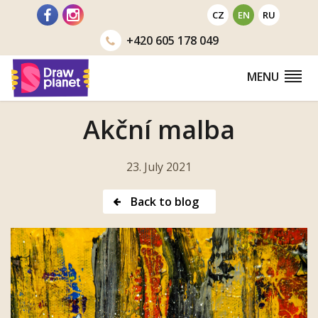
Go
CZ
EN
RU
to
+420
605 178 049
MENU
Akční malba
23. July 2021
Back to blog