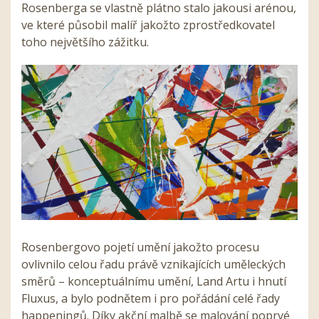
Rosenberga se vlastně plátno stalo jakousi arénou,
ve které působil malíř jakožto zprostředkovatel
toho největšího zážitku.
Rosenbergovo pojetí umění jakožto procesu
ovlivnilo celou řadu právě vznikajících uměleckých
směrů – konceptuálnímu umění, Land Artu i hnutí
Fluxus, a bylo podnětem i pro pořádání celé řady
happeningů. Díky akční malbě se malování poprvé