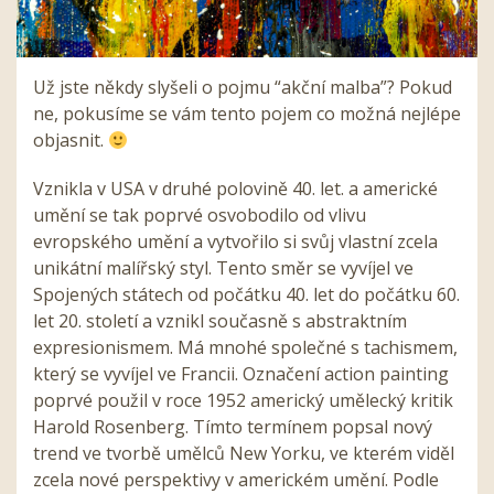
Už jste někdy slyšeli o pojmu “akční malba”? Pokud
ne, pokusíme se vám tento pojem co možná nejlépe
objasnit.
Vznikla v USA v druhé polovině 40. let. a americké
umění se tak poprvé osvobodilo od vlivu
evropského umění a vytvořilo si svůj vlastní zcela
unikátní malířský styl. Tento směr se vyvíjel ve
Spojených státech od počátku 40. let do počátku 60.
let 20. století a vznikl současně s abstraktním
expresionismem. Má mnohé společné s tachismem,
který se vyvíjel ve Francii. Označení action painting
poprvé použil v roce 1952 americký umělecký kritik
Harold Rosenberg. Tímto termínem popsal nový
trend ve tvorbě umělců New Yorku, ve kterém viděl
zcela nové perspektivy v americkém umění. Podle