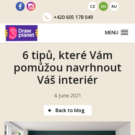
Go
CZ
EN
RU
to
+420
605 178 049
MENU
6 tipů, které Vám
pomůžou navrhnout
Váš interiér
4. June 2021
Back to blog