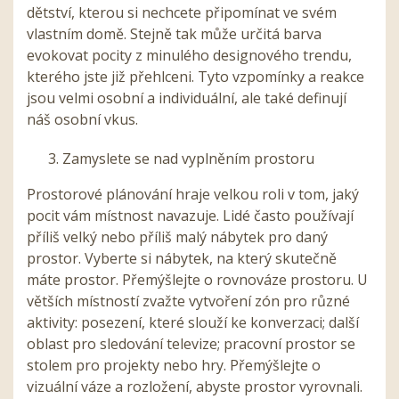
dětství, kterou si nechcete připomínat ve svém
vlastním domě. Stejně tak může určitá barva
evokovat pocity z minulého designového trendu,
kterého jste již přehlceni. Tyto vzpomínky a reakce
jsou velmi osobní a individuální, ale také definují
náš osobní vkus.
Zamyslete se nad vyplněním prostoru
Prostorové plánování hraje velkou roli v tom, jaký
pocit vám místnost navazuje. Lidé často používají
příliš velký nebo příliš malý nábytek pro daný
prostor. Vyberte si nábytek, na který skutečně
máte prostor. Přemýšlejte o rovnováze prostoru. U
větších místností zvažte vytvoření zón pro různé
aktivity: posezení, které slouží ke konverzaci; další
oblast pro sledování televize; pracovní prostor se
stolem pro projekty nebo hry. Přemýšlejte o
vizuální váze a rozložení, abyste prostor vyrovnali.