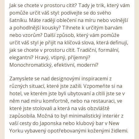
Jak se chcete v prostoru cítit? Tady je trik, který vám
pomůže určit váš styl: podívejte se do svého
šatníku. Máte raději oblečení na míru nebo volnější
a pohodlnější kousky? Tíhnete k určitým barvám
nebo vzorům? Další způsob, který vám pomůže
určit váš styl je přijít na klíčová slova, která definují,
jak se chcete v prostoru cítit. Tradiční, formální,
elegantní? Hravý, vtipný, příjemný?
Monochromatický, efektivní, moderní?
Zamyslete se nad designovými inspiracemi z
různých situací, které jste zažili. Vzpomeňte si na
hotel, ve kterém jste byli ubytovaní a cítili jste se v
něm nad míru komfortně, nebo na restauraci, ve
které jste stolovali a která na vás obzvláště
zapůsobila. Možná to byl minimalistický interiér z
vaší cesty do Japonska nebo klubový bar v New
Yorku vybavený opotřebovanými koženými židlemi.