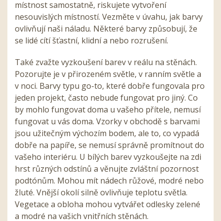
místnost samostatně, riskujete vytvoření
nesouvislých místností. Vezměte v úvahu, jak barvy
ovlivňují naši náladu. Některé barvy způsobují, že
se lidé cítí šťastní, klidní a nebo rozrušení.
Také zvažte vyzkoušení barev v reálu na stěnách.
Pozorujte je v přirozeném světle, v ranním světle a
v noci. Barvy typu go-to, které dobře fungovala pro
jeden projekt, často nebude fungovat pro jiný. Co
by mohlo fungovat doma u vašeho přítele, nemusí
fungovat u vás doma. Vzorky v obchodě s barvami
jsou užitečným výchozím bodem, ale to, co vypadá
dobře na papíře, se nemusí správně promítnout do
vašeho interiéru. U bílých barev vyzkoušejte na zdi
hrst různých odstínů a věnujte zvláštní pozornost
podtónům. Mohou mít nádech růžové, modré nebo
žluté. Vnější okolí silně ovlivňuje teplotu světla.
Vegetace a obloha mohou vytvářet odlesky zelené
a modré na vašich vnitřních stěnách.